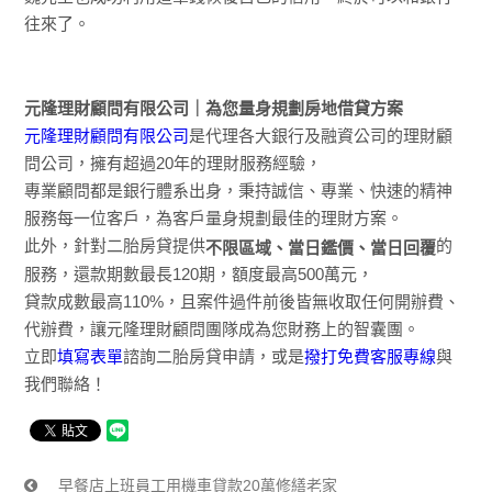
往來了。
元隆理財顧問有限公司｜為您量身規劃房地借貸方案
元隆理財顧問有限公司
是代理各大銀行及融資公司的理財顧
問公司，擁有超過20年的理財服務經驗，
專業顧問都是銀行體系出身，秉持誠信、專業、快速的精神
服務每一位客戶，為客戶量身規劃最佳的理財方案。
此外，針對二胎房貸提供
的
不限區域、當日鑑價、當日回覆
服務，還款期數最長120期，額度最高500萬元，
貸款成數最高110%，且案件過件前後皆無收取任何開辦費、
代辦費，讓元隆理財顧問團隊成為您財務上的智囊團。
立即
填寫表單
諮詢二胎房貸申請，或是
撥打免費客服專線
與
我們聯絡！
早餐店上班員工用機車貸款20萬修繕老家