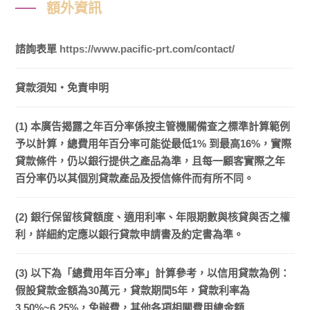
額外資訊
諮詢表單
https://www.pacific-prt.com/contact/
貸款須知・免責申明
(1) 本廣告揭露之年百分率係按主管機關備查之標準計算範例
予以計算，總費用年百分率可能從最低1% 到最高16%，實際
貸款條件，仍以銀行提供之產品為準，且每一顧客實際之年
百分率仍以其個別貸款產品及授信條件而有所不同。
(2) 銀行保留核貸額度、適用利率、年限期數與核貸與否之權
利，詳細約定應以銀行貸款申請書及約定書為準。
(3) 以下為「總費用年百分率」計算參考，以信用貸款為例：
假設貸款金額為30萬元，貸款期間5年，貸款利率為
3.50%~6.25%，免辦費，其他各項相關費用總金額