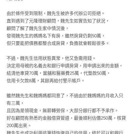
由於條件受到限制，魏先生被許多代辦公司拒絕。
直到遇到了元隆理財顧問，魏先生如實告知了狀況，
顧問了解了魏先生家中情況後，
發現魏先生的媽媽名下有房，雖然房貸仍剩50萬，
但只要能把債務都整合成房貸，負擔就會輕鬆很多。
不過，魏先生信用狀態異常，他又急需用錢。
決定用母親的名義去和銀行申請房貸，用申請出來的金額，
結清他車貸70萬，當舖和醫藥費25萬，代墊款50萬，
信用卡欠款8萬，其餘再給付警示帳戶。
雖然魏先生和魏媽媽都同意了，不過由於魏媽媽的月收入只
有三萬，
且因為是領現金，無薪轉勞保，大部分銀行都不予承作。
好在顧問有熟悉的金融借貸管道，最後順利估價250萬，核貸
200萬出來。
魏先生也成功利用這筆錢恢復自己的信用，終於可以和銀行