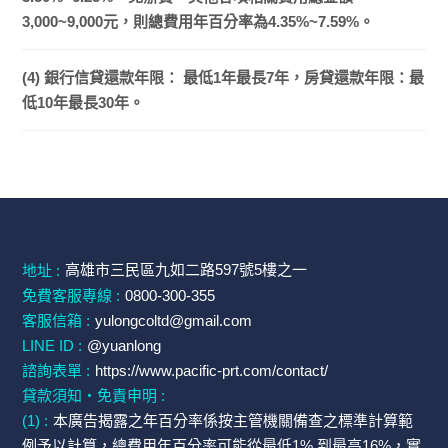
3,000~9,000元，則總費用年百分率為4.35%~7.59%。
(4) 銀行信貸還款年限： 最低1年最長7年，房貸還款年限：最
低10年最長30年。
高雄市三民區九如二路597號5樓之一
地址 :
免費客服專線 :
0800-300-355
客服信箱 :
yulongcoltd@gmail.com
LINE ID :
@yuanlong
諮詢表單 :
https://www.pacific-prt.com/contact/
貸款須知・免責申明 :
(1) :
本廣告揭露之年百分率係按主管機關備查之標準計算範
例予以計算，總費用年百分率可能從最低1% 到最高16%，實