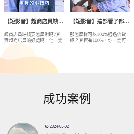
【短影音】超商店員缺錢怎麼辦？其實想貸款很簡單~
【短影音】這部看了都100%能通過信貸
超商店員缺錢要怎麼辦啊?其
那怎麼樣可以100%通過信貸
實超商店員的好處啊，他一定
呢？其實有100%，你一定可
有投保勞保，然後它還有有薪
以通過信貸的方式。第一、就
轉，其實他去找，他薪轉銀行
是你信用卡一定要全額繳清，
來貸款啊，真的蠻簡單的，而
二、就是你一定要信貸，要正
且額度會高啊，利率又會低。
常繳款，三、你近3個月啊，
關注我啊~幫你解惑所有職業
不要有銀行信貸撥款跟銀行信
貸款。
貸查詢。
成功案例
2024-05-02