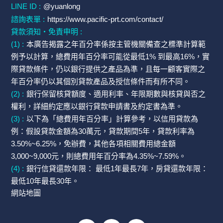
LINE ID :
@yuanlong
諮詢表單 :
https://www.pacific-prt.com/contact/
貸款須知・免責申明 :
(1) :
本廣告揭露之年百分率係按主管機關備查之標準計算範
例予以計算，總費用年百分率可能從最低1% 到最高16%，實
際貸款條件，仍以銀行提供之產品為準，且每一顧客實際之
年百分率仍以其個別貸款產品及授信條件而有所不同。
(2) :
銀行保留核貸額度、適用利率、年限期數與核貸與否之
權利，詳細約定應以銀行貸款申請書及約定書為準。
(3) :
以下為「總費用年百分率」計算參考，以信用貸款為
例：假設貸款金額為30萬元，貸款期間5年，貸款利率為
3.50%~6.25%，免辦費，其他各項相關費用總金額
3,000~9,000元，則總費用年百分率為4.35%~7.59%。
(4) :
銀行信貸還款年限： 最低1年最長7年，房貸還款年限：
最低10年最長30年。
網站地圖