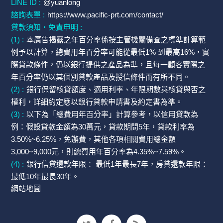
LINE ID :
@yuanlong
諮詢表單 :
https://www.pacific-prt.com/contact/
貸款須知・免責申明 :
(1) :
本廣告揭露之年百分率係按主管機關備查之標準計算範
例予以計算，總費用年百分率可能從最低1% 到最高16%，實
際貸款條件，仍以銀行提供之產品為準，且每一顧客實際之
年百分率仍以其個別貸款產品及授信條件而有所不同。
(2) :
銀行保留核貸額度、適用利率、年限期數與核貸與否之
權利，詳細約定應以銀行貸款申請書及約定書為準。
(3) :
以下為「總費用年百分率」計算參考，以信用貸款為
例：假設貸款金額為30萬元，貸款期間5年，貸款利率為
3.50%~6.25%，免辦費，其他各項相關費用總金額
3,000~9,000元，則總費用年百分率為4.35%~7.59%。
(4) :
銀行信貸還款年限： 最低1年最長7年，房貸還款年限：
最低10年最長30年。
網站地圖