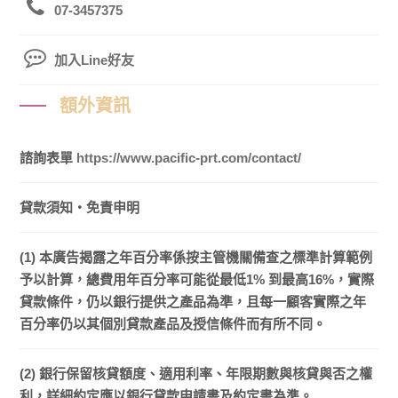
07-3457375
加入Line好友
額外資訊
諮詢表單
https://www.pacific-prt.com/contact/
貸款須知・免責申明
(1) 本廣告揭露之年百分率係按主管機關備查之標準計算範例
予以計算，總費用年百分率可能從最低1% 到最高16%，實際
貸款條件，仍以銀行提供之產品為準，且每一顧客實際之年
百分率仍以其個別貸款產品及授信條件而有所不同。
(2) 銀行保留核貸額度、適用利率、年限期數與核貸與否之權
利，詳細約定應以銀行貸款申請書及約定書為準。