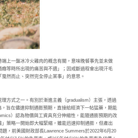
時端上一盤冰冷火雞肉的概念有關，意味晚餐事先並未做
酒癮等時所出現的痛苦與不適」；因戒斷過程會出現汗毛
「戛然而止、突然完全停止某事」的意思。
式之一。有別於漸進主義（gradualism）主張，透過
雞」策略，旨在儘速抑制通膨預期，直接給經濟下一帖猛藥，期能
l economics）認為物價與工資具充分伸縮性，能隨通膨預期的改
雞」策略一開始即大幅緊縮，雖能迅速抑制通膨，但產出
國財政部長Lawrence Summers於2022年6月20