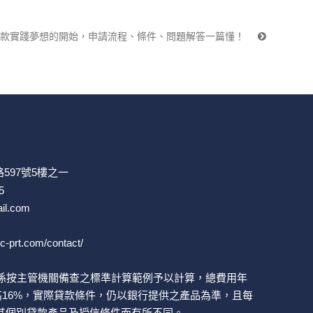
業貸款實踐夢想的開始，申請流程、條件、問題解答一篇懂！
597號5樓之一
5
il.com
ic-prt.com/contact/
係按主管機關備查之標準計算範例予以計算，總費用年
高16%，實際貸款條件，仍以銀行提供之產品為準，且每
其個別貸款產品及授信條件而有所不同。