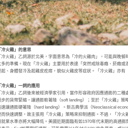
「冷火雞」的意思
「冷火雞」乙詞源於北美，字面意思為「冷的火雞肉」，可能與晚餐
太多的準備。現在「冷火雞」主要用於表達「突然戒除毒癮、菸癮或
豎起、身體發冷及起雞皮疙瘩，貌似火雞皮等症狀。「冷火雞」亦有
「冷火雞」一詞的應用
「冷火雞」乙詞後來被經濟學家引用，當作形容政府因應通膨的二種處理方
緩步的貨幣緊縮，讓通膨軟著陸（soft landing）；至於「冷火
迅速讓通膨硬著陸（hard landing）。新古典學派（Neoclassica
變而快速調整，故主張用「冷火雞」策略來抑制通膨。不過，「冷火
與就業水準亦將大幅降低。美國近期面臨有如1970年代末期的高通膨問題，前美