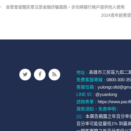
金管會提醒民眾注意金融詐騙風險，亦勿將銀行帳戶提供他人使用
2024青年創
高雄市三民區九如二路
地址 :
免費客服專線 :
0800-300-35
客服信箱 :
yulongcoltd@gma
LINE ID :
@yuanlong
諮詢表單 :
https://www.pacif
貸款須知・免責申明 :
(1) :
本廣告揭露之年百分率
百分率可能從最低1% 到最
一顧客實際之年百分率仍以