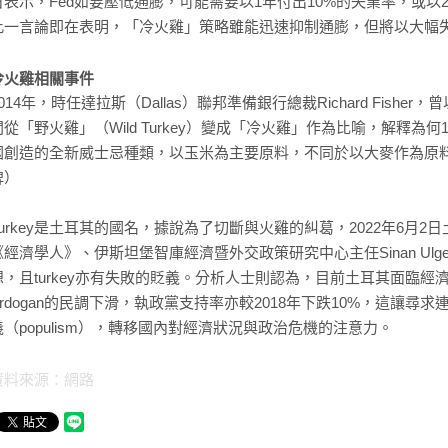
日表示，Fed如要壓低通膨，可能需要以1年付出10%的失業率，或以
此一言論即在表明，「冷火雞」策略雖能迅速抑制通膨，但將以大幅
冷火雞相關事件
2014年，時任達拉斯（Dallas）聯邦準備銀行總裁Richard Fisher
間從「野火雞」（Wild Turkey）變成「冷火雞」作為比喻，解釋
國創造的全新威士忌種類，以玉米為主要原料，不同於以大麥作為原
牌）
Turkey是土耳其的國名，據說為了切斷與火雞的糾葛，2022年6月2日土
《經濟學人》、伊斯坦堡智庫經濟暨外交政策研究中心主任Sinan U
想，且turkey亦有失敗的貶義。分析人士則認為，目前土耳其面臨經濟動盪，
Erdogan的民調下滑，執政黨支持率亦較2018年下跌10%，這讓尋求連
義（populism），轉移國內對經濟狀況與政治危機的注意力。
資料來源：網路