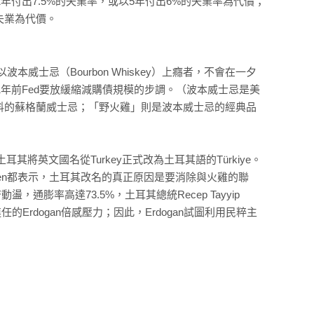
2年付出7.5%的失業率，或以5年付出6%的失業率為代價；
失業為代價。
，曾以波本威士忌（Bourbon Whiskey）上癮者，不會在一夕
為何1年前Fed要放緩縮減購債規模的步調。（波本威士忌是美
料的蘇格蘭威士忌；「野火雞」則是波本威士忌的經典品
耳其將英文國名從Turkey正式改為土耳其語的Türkiye。
lgen都表示，土耳其改名的真正原因是要消除與火雞的聯
通膨率高達73.5%，土耳其總統Recep Tayyip
任的Erdogan倍感壓力；因此，Erdogan試圖利用民粹主