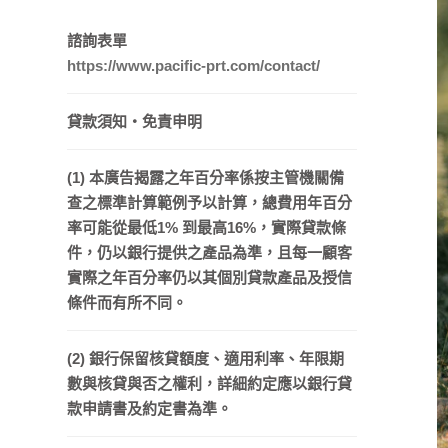
諮詢表單
https://www.pacific-prt.com/contact/
貸款須知・免責申明
(1) 本廣告揭露之年百分率係按主管機關備
查之標準計算範例予以計算，總費用年百分
率可能從最低1% 到最高16%，實際貸款條
件，仍以銀行提供之產品為準，且每一顧客
實際之年百分率仍以其個別貸款產品及授信
條件而有所不同。
(2) 銀行保留核貸額度、適用利率、年限期
數與核貸與否之權利，詳細約定應以銀行貸
款申請書及約定書為準。