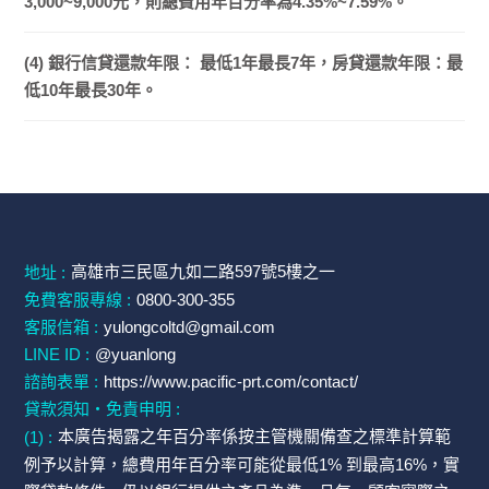
3,000~9,000元，則總費用年百分率為4.35%~7.59%。
(4) 銀行信貸還款年限： 最低1年最長7年，房貸還款年限：最
低10年最長30年。
高雄市三民區九如二路597號5樓之一
地址 :
免費客服專線 :
0800-300-355
客服信箱 :
yulongcoltd@gmail.com
LINE ID :
@yuanlong
諮詢表單 :
https://www.pacific-prt.com/contact/
貸款須知・免責申明 :
(1) :
本廣告揭露之年百分率係按主管機關備查之標準計算範
例予以計算，總費用年百分率可能從最低1% 到最高16%，實