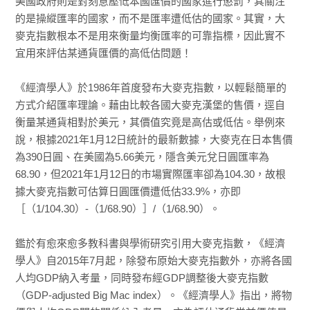
美國政府則是對刻意壓低本國匯價的國家進行懲罰，其關注
的是操縱匯率的國家，而不是匯率遭低估的國家。其實，大
麥克指數根本不是用來衡量均衡匯率的可靠指標，因此實不
宜用來評估某通貨匯價的高低估問題！
《經濟學人》於1986年首度發布大麥克指數，以輕鬆簡單的
方式介紹匯率理論。藉由比較各國大麥克漢堡的售價，逕自
衡量某通貨相對於美元，其價值究竟是高估或低估。舉例來
說，根據2021年1月12日統計的最新數據，大麥克在日本售價
為390日圓、在美國為5.66美元，隱含美元兌日圓匯率為
68.90，但2021年1月12日的市場實際匯率卻為104.30，故根
據大麥克指數可估算日圓匯價遭低估33.9%，亦即
［（1/104.30）-（1/68.90）］/（1/68.90）。
鑑於有愈來愈多教科書與學術研究引用大麥克指數，《經濟
學人》自2015年7月起，除發布原始大麥克指數外，亦將各國
人均GDP納入考量，同時發布經GDP調整後大麥克指數
（GDP-adjusted Big Mac index）。《經濟學人》指出，將物