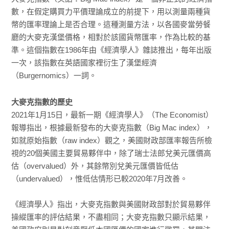
數，在假定購買力平價理論成立的前提下，用以測量兩種貨
幣的匯率理論上是否合理。這種測量方法，以各國麥當勞餐
廳的大麥克漢堡價格，相對於該國貨幣匯率，作為比較的基
準。這個指數在1986年由《經濟學人》雜誌推出，每年出版
一次，該指數在英語國家裡衍生了漢堡經濟
（Burgernomics）一詞。
大麥克指數的歷史
2021年1月15日，最新一期《經濟學人》（The Economist）
報導指出，根據最新發布的大麥克指數（Big Mac index），
如就原始指數（raw index）觀之，美國財政部匯率報告所檢
視的20個美國主要貿易夥伴中，除了瑞士法郎兌美元匯價高
估（overvalued）外，其餘幣別兌美元匯價皆低估
（undervalued），惟低估情形已較2020年7月改善。
《經濟學人》指出，大麥克指數與美國財政部對於貿易夥伴
操縱匯率的評估結果，不盡相同；大麥克指數只顯示結果，