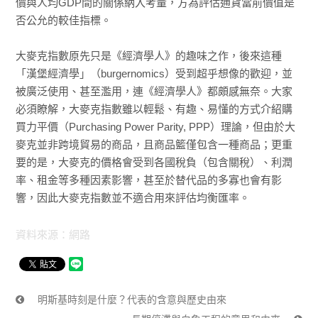
價與人均GDP間的關係納入考量，方為評估通貨當前價值是
否公允的較佳指標。
大麥克指數原先只是《經濟學人》的趣味之作，後來這種
「漢堡經濟學」（burgernomics）受到超乎想像的歡迎，並
被廣泛使用、甚至濫用，連《經濟學人》都頗感無奈。大家
必須瞭解，大麥克指數雖以輕鬆、有趣、易懂的方式介紹購
買力平價（Purchasing Power Parity, PPP）理論，但由於大
麥克並非跨境貿易的商品，且商品籃僅包含一種商品；更重
要的是，大麥克的價格會受到各國稅負（包含關稅）、利潤
率、租金等多種因素影響，甚至於替代品的多寡也會有影
響，因此大麥克指數並不適合用來評估均衡匯率。
資料來源：網路
明斯基時刻是什麼？代表的含意與歷史由來