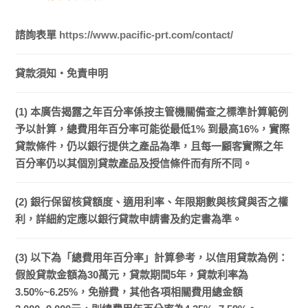
諮詢表單
https://www.pacific-prt.com/contact/
貸款須知・免責申明
(1) 本廣告揭露之年百分率係按主管機關備查之標準計算範例
予以計算，總費用年百分率可能從最低1% 到最高16%，實際
貸款條件，仍以銀行提供之產品為準，且每一顧客實際之年
百分率仍以其個別貸款產品及授信條件而有所不同。
(2) 銀行保留核貸額度、適用利率、年限期數與核貸與否之權
利，詳細約定應以銀行貸款申請書及約定書為準。
(3) 以下為「總費用年百分率」計算參考，以信用貸款為例：
假設貸款金額為30萬元，貸款期間5年，貸款利率為
3.50%~6.25%，免辦費，其他各項相關費用總金額