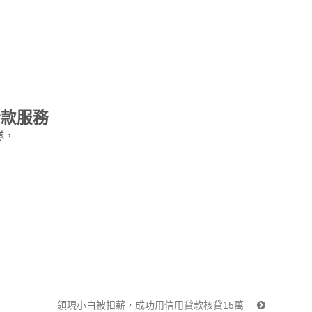
借款服務
隊，
領現小白被扣薪，成功用信用貸款核貸15萬