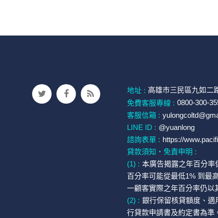
高雄市三民區九如二路
地址 :
免費客服專線 :
0800-300-35
客服信箱 :
yulongcoltd@gma
LINE ID :
@yuanlong
諮詢表單 :
https://www.pacif
貸款須知・免責申明 :
(1) :
本廣告揭露之年百分率
百分率可能從最低1% 到最
一顧客實際之年百分率仍以
(2) :
銀行保留核貸額度、適
行貸款申請書及約定書為準