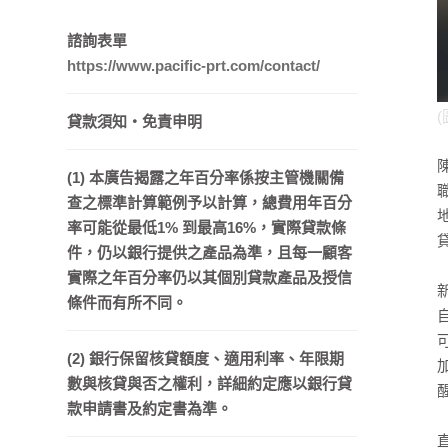
諮詢表單
https://www.pacific-prt.com/contact/
(
貸款須知・免責申明
(1) 本廣告揭露之年百分率係按主管機關備
查之標準計算範例予以計算，總費用年百分
率可能從最低1% 到最高16%，實際貸款條
件，仍以銀行提供之產品為準，且每一顧客
實際之年百分率仍以其個別貸款產品及授信
條件而有所不同。
(2) 銀行保留核貸額度、適用利率、年限期
數與核貸與否之權利，詳細約定應以銀行貸
款申請書及約定書為準。