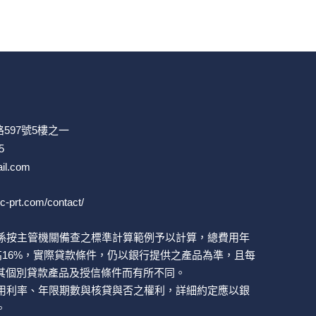
597號5樓之一
5
il.com
ic-prt.com/contact/
係按主管機關備查之標準計算範例予以計算，總費用年
高16%，實際貸款條件，仍以銀行提供之產品為準，且每
其個別貸款產品及授信條件而有所不同。
用利率、年限期數與核貸與否之權利，詳細約定應以銀
。