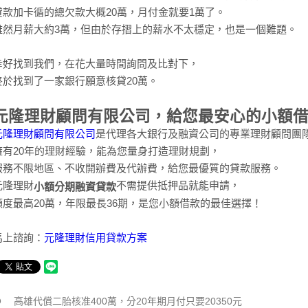
貸款加卡循的總欠款大概20萬，月付金就要1萬了。
雖然月薪大約3萬，但由於存摺上的薪水不太穩定，也是一個難題。
幸好找到我們，在花大量時間詢問及比對下，
終於找到了一家銀行願意核貸20萬。
元隆理財顧問有限公司，給您最安心的小額
元隆理財顧問有限公司
是代理各大銀行及融資公司的專業理財顧問團
擁有20年的理財經驗，能為您量身打造理財規劃，
服務不限地區、不收開辦費及代辦費，給您最優質的貸款服務。
元隆理財
不需提供抵押品就能申請，
小額分期融資貸款
額度最高20萬，年限最長36期，是您小額借款的最佳選擇！
馬上諮詢：
元隆理財信用貸款方案
高雄代償二胎核准400萬，分20年期月付只要20350元