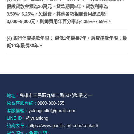
假設貸款金額為30萬元，貸款期間5年，貸款利率為
3.50%~6.25%，免辦費，其他各項相關費用總金額
3,000~9,000元，則總費用年百分率為4.35%~7.59%。
(4) 銀行信貸還款年限： 最低1年最長7年，房貸還款年限：最
低10年最長30年。
高雄市三民區九如二路597號5樓之一
地址 :
免費客服專線 :
0800-300-355
客服信箱 :
yulongcoltd@gmail.com
LINE ID :
@yuanlong
諮詢表單 :
https://www.pacific-prt.com/contact/
貸款須知・免責申明 :