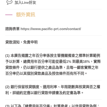
加入Line好友
額外資訊
諮詢表單
https://www.pacific-prt.com/contact/
貸款須知・免責申明
(1) 本廣告揭露之年百分率係按主管機關備查之標準計算範例
予以計算，總費用年百分率可能從最低1% 到最高16%，實際
貸款條件，仍以銀行提供之產品為準，且每一顧客實際之年
百分率仍以其個別貸款產品及授信條件而有所不同。
(2) 銀行保留核貸額度、適用利率、年限期數與核貸與否之權
利，詳細約定應以銀行貸款申請書及約定書為準。
(3) 以下為「總費用年百分率」計算參考，以信用貸款為例：