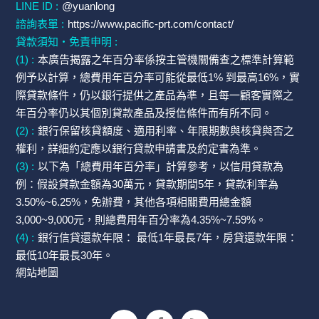
LINE ID :
@yuanlong
諮詢表單 :
https://www.pacific-prt.com/contact/
貸款須知・免責申明 :
(1) :
本廣告揭露之年百分率係按主管機關備查之標準計算範
例予以計算，總費用年百分率可能從最低1% 到最高16%，實
際貸款條件，仍以銀行提供之產品為準，且每一顧客實際之
年百分率仍以其個別貸款產品及授信條件而有所不同。
(2) :
銀行保留核貸額度、適用利率、年限期數與核貸與否之
權利，詳細約定應以銀行貸款申請書及約定書為準。
(3) :
以下為「總費用年百分率」計算參考，以信用貸款為
例：假設貸款金額為30萬元，貸款期間5年，貸款利率為
3.50%~6.25%，免辦費，其他各項相關費用總金額
3,000~9,000元，則總費用年百分率為4.35%~7.59%。
(4) :
銀行信貸還款年限： 最低1年最長7年，房貸還款年限：
最低10年最長30年。
網站地圖