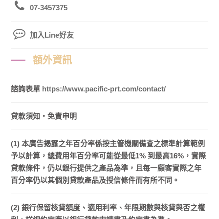
07-3457375
加入Line好友
額外資訊
諮詢表單
https://www.pacific-prt.com/contact/
貸款須知・免責申明
(1) 本廣告揭露之年百分率係按主管機關備查之標準計算範例
予以計算，總費用年百分率可能從最低1% 到最高16%，實際
貸款條件，仍以銀行提供之產品為準，且每一顧客實際之年
百分率仍以其個別貸款產品及授信條件而有所不同。
(2) 銀行保留核貸額度、適用利率、年限期數與核貸與否之權