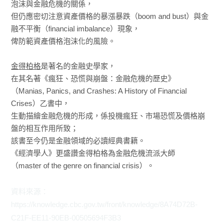
泡沫與金融危機的關係，
但仍應密切注意資產價格的暴漲暴跌（boom and bust）與金
融不平衡（financial imbalance）現象，
俾防範資產價格泡沫化的風險。
金得柏格
是著名的金融史學家，
在其名著《瘋狂、恐慌與崩盤：金融危機的歷史》
（Manias, Panics, and Crashes: A History of Financial
Crises）乙書中，
生動描繪金融危機的形成，係投機瘋狂、市場恐慌及價格崩
盤的相互作用所致；
該書至今仍是金融領域的必讀經典書籍。
《經濟學人》更盛讚金得柏格為金融危機流派大師
（master of the genre on financial crisis）。
資料來源：
https://knowledge.cbc.gov.tw/front/knowledge/8A74D72B-
C21F-EE11-90EB-00505694F3B3