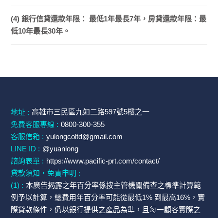
(4) 銀行信貸還款年限： 最低1年最長7年，房貸還款年限：最
低10年最長30年。
高雄市三民區九如二路597號5樓之一
地址 :
免費客服專線 :
0800-300-355
客服信箱 :
yulongcoltd@gmail.com
LINE ID :
@yuanlong
諮詢表單 :
https://www.pacific-prt.com/contact/
貸款須知・免責申明 :
(1) :
本廣告揭露之年百分率係按主管機關備查之標準計算範
例予以計算，總費用年百分率可能從最低1% 到最高16%，實
際貸款條件，仍以銀行提供之產品為準，且每一顧客實際之