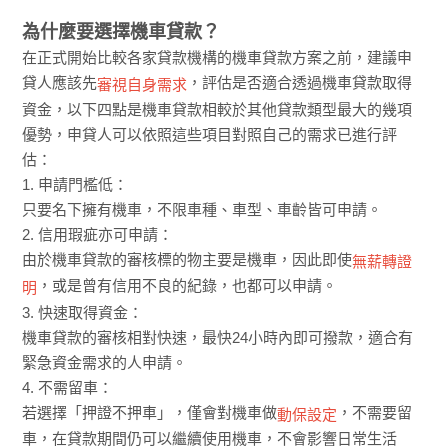
為什麼要選擇機車貸款？
在正式開始比較各家貸款機構的機車貸款方案之前，建議申
貸人應該先
，評估是否適合透過機車貸款取得
審視自身需求
資金，以下四點是機車貸款相較於其他貸款類型最大的幾項
優勢，申貸人可以依照這些項目對照自己的需求已進行評
估：
1. 申請門檻低：
只要名下擁有機車，不限車種、車型、車齡皆可申請。
2. 信用瑕疵亦可申請：
由於機車貸款的審核標的物主要是機車，因此即使
無薪轉證
，或是曾有信用不良的紀錄，也都可以申請。
明
3. 快速取得資金：
機車貸款的審核相對快速，最快24小時內即可撥款，適合有
緊急資金需求的人申請。
4. 不需留車：
若選擇「押證不押車」，僅會對機車做
，不需要留
動保設定
車，在貸款期間仍可以繼續使用機車，不會影響日常生活