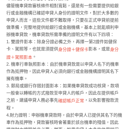
儘管機車貸款審核條件相對寬鬆，還是有一些需要提供給銀
行或金融機構已確認申貸人身份的證明文件，對於大多數的
申貸人而言，這些文件都不難取得，只要在正式申貸前提前
做準備，完整地提供給銀行或金融機構，基本上就能順利申
辦機車貸款，機車貸款所需準備的證明文件有以下四項：
1. 雙證件影本：除身分證必備之外，再擇一第2證件如健保
卡、駕照等，也就是須提供
影本，或是
身分證＋健保卡
身分
。
證＋駕照影本
2. 機車行車執照影本：由於機車貸款是以申貸人名下的機車
作為抵押物，因此申貸人必須向銀行或金融機構證明其名下
擁有機車。
3. 郵局或銀行存摺封面影本：如果機車貸款成功核貸，款項
一般會以轉帳的方式撥款至申貸人的帳戶，因此在提供帳戶
之前，建議申貸人務必事先
，以免影響撥款流
確認帳戶正常
程。
4.財力證明：申辦機車貸款時，由於申貸人已提供其名下的機
車作為抵押物，貸款審核時會著重於該台機車的殘值，因此