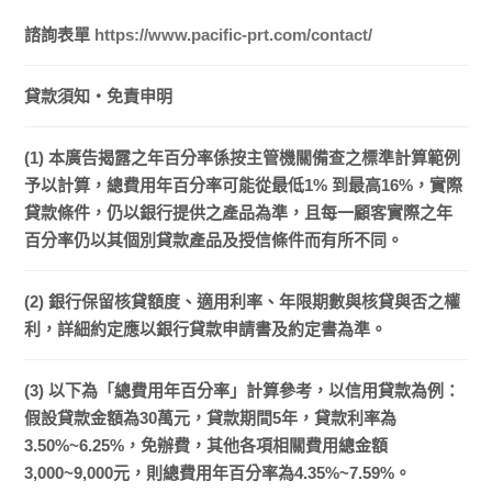
諮詢表單
https://www.pacific-prt.com/contact/
貸款須知・免責申明
(1) 本廣告揭露之年百分率係按主管機關備查之標準計算範例
予以計算，總費用年百分率可能從最低1% 到最高16%，實際
貸款條件，仍以銀行提供之產品為準，且每一顧客實際之年
百分率仍以其個別貸款產品及授信條件而有所不同。
(2) 銀行保留核貸額度、適用利率、年限期數與核貸與否之權
利，詳細約定應以銀行貸款申請書及約定書為準。
(3) 以下為「總費用年百分率」計算參考，以信用貸款為例：
假設貸款金額為30萬元，貸款期間5年，貸款利率為
3.50%~6.25%，免辦費，其他各項相關費用總金額
3,000~9,000元，則總費用年百分率為4.35%~7.59%。