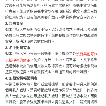
款很有可能會操到婉拒，這時就非常適合申辦機車貸款來取
得資金，並且透過在機車貸款存續期間穩定還款，建立良好
的信用紀錄，日後如果需要向銀行申辦貸款也會容易許多。
2. 急需資金
如果申貸人在短期內有小額、緊急資金需求，便可以考慮透
過機車貸款撥款快速的特性，藉由將機車作為抵押物來取得
資金，解決短期內的財務困難。
3. 名下財產有限
如果申貸人名下只有一台機車，除了機車之外
沒有其他可作
（例如：房屋、土地、汽車等），又不希望
為抵押物的財產
透過利率較高的信用貸款來取得資金，便可以考慮機車貸款
這個貸款選擇，輕鬆取得資金，度過暫時的資金難關。
4. 無薪資轉帳證明者
申請信用貸款時，銀行或金融機構一般會要求申貸人提供近6
個月收入證明、薪資轉帳證明或是存簿影本等證件，許多待
業人士由於無法出示近期收入證明，而無法成功申貸。而機
車貸款一般不會強制要求申貸人提供這些文件，薪資轉帳證