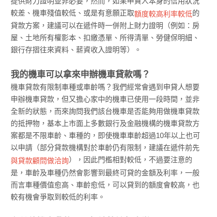
提供財力證明並非必要，然而，如果申貸人本身的信用狀況
較差、機車殘值較低、或是有意願正取
的
額度較高利率較低
貸款方案，建議可以在遞件時一併附上財力證明（例如：房
屋、土地所有權影本、扣繳憑單、所得清單、勞健保明細、
銀行存摺往來資料、薪資收入證明等）。
我的機車可以拿來申辦機車貸款嗎？
機車貸款有限制車種或車齡嗎？我們經常會遇到申貸人想要
申辦機車貸款，但又擔心家中的機車已使用一段時間，並非
全新的狀態，而來詢問我們該台機車是否能夠用做機車貸款
的抵押物，基本上市面上多數銀行及金融機構的機車貸款方
案都是不限車齡、車種的，即使機車車齡超過10年以上也可
以申請（部分貸款機構對於車齡仍有限制，建議在遞件前先
），因此門檻相對較低，不過要注意的
與貸款顧問做洽詢
是，車齡及車種仍然會影響到最終可貸的金額及利率，一般
而言車種價值愈高、車齡愈低，可以貸到的額度會較高，也
較有機會爭取到較低的利率。