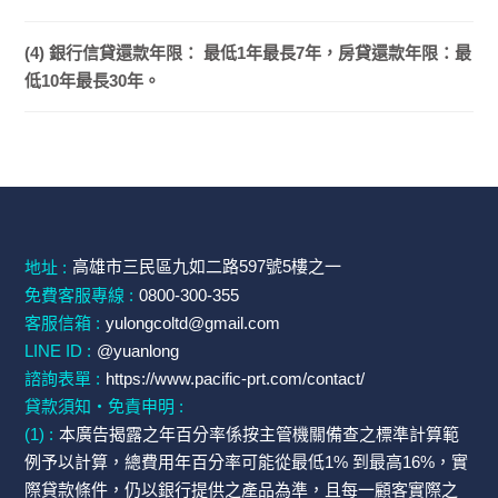
(4) 銀行信貸還款年限： 最低1年最長7年，房貸還款年限：最
低10年最長30年。
高雄市三民區九如二路597號5樓之一
地址 :
免費客服專線 :
0800-300-355
客服信箱 :
yulongcoltd@gmail.com
LINE ID :
@yuanlong
諮詢表單 :
https://www.pacific-prt.com/contact/
貸款須知・免責申明 :
(1) :
本廣告揭露之年百分率係按主管機關備查之標準計算範
例予以計算，總費用年百分率可能從最低1% 到最高16%，實
際貸款條件，仍以銀行提供之產品為準，且每一顧客實際之