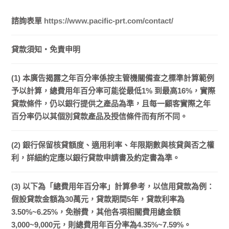
諮詢表單
https://www.pacific-prt.com/contact/
貸款須知・免責申明
(1) 本廣告揭露之年百分率係按主管機關備查之標準計算範例
予以計算，總費用年百分率可能從最低1% 到最高16%，實際
貸款條件，仍以銀行提供之產品為準，且每一顧客實際之年
百分率仍以其個別貸款產品及授信條件而有所不同。
(2) 銀行保留核貸額度、適用利率、年限期數與核貸與否之權
利，詳細約定應以銀行貸款申請書及約定書為準。
(3) 以下為「總費用年百分率」計算參考，以信用貸款為例：
假設貸款金額為30萬元，貸款期間5年，貸款利率為
3.50%~6.25%，免辦費，其他各項相關費用總金額
3,000~9,000元，則總費用年百分率為4.35%~7.59%。