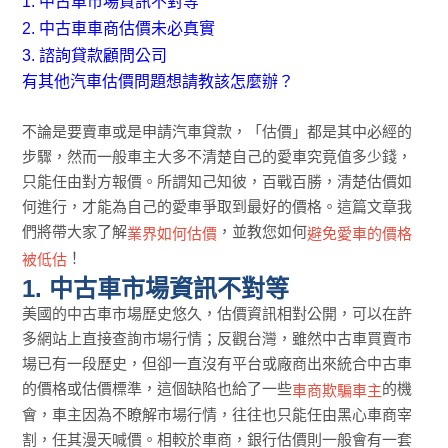
1. 中古車市場資訊不對等
2. 中古車車商估價未必真實
3. 諮詢貸款顧問公司
有其他汽車估價問題想請教該怎麼辦？
不論是要賣車或是申請汽車貸款，「估價」都是其中必經的
步驟，然而一般車主大多不清楚自己的愛車究竟值多少錢，
只能任由對方報價。所謂知己知彼，百戰百勝，清楚估價如
何進行，才能為自己的愛車爭取到最好的價格。這篇文章我
們將帶大家了解
，並教您如何
業界如何估價
避免愛車的價格
！
被低估
1. 中古車市場資訊不對等
美國的中古車市場歷史悠久，估價資訊相對公開，可以在許
多網站上直接查詢市場行情；反觀台灣，雖然中古車買賣市
場已有一段歷史，但卻一直沒有平台或廠商出來統合中古車
的價格或估價標準，這個缺陷也給了一些
的機
車商欺騙車主
會，車主因為不瞭解市場行情，往往也只能任由黑心車商宰
割，任其漫天喊價。相較於車商，銀行估價則一般會有一套