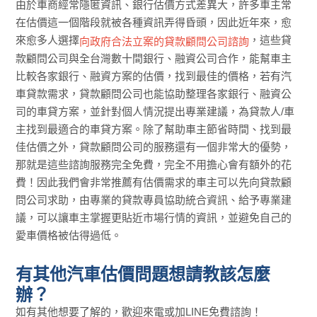
由於車商經常隱匿資訊、銀行估價方式差異大，許多車主常
在估價這一個階段就被各種資訊弄得昏頭，因此近年來，愈
來愈多人選擇
，這些貸
向政府合法立案的貸款顧問公司諮詢
款顧問公司與全台灣數十間銀行、融資公司合作，能幫車主
比較各家銀行、融資方案的估價，找到最佳的價格，若有汽
車貸款需求，貸款顧問公司也能協助整理各家銀行、融資公
司的車貸方案，並針對個人情況提出專業建議，為貸款人/車
主找到最適合的車貸方案。除了幫助車主節省時間、找到最
佳估價之外，貸款顧問公司的服務還有一個非常大的優勢，
那就是這些諮詢服務完全免費，完全不用擔心會有額外的花
費！因此我們會非常推薦有估價需求的車主可以先向貸款顧
問公司求助，由專業的貸款專員協助統合資訊、給予專業建
議，可以讓車主掌握更貼近市場行情的資訊，並避免自己的
愛車價格被估得過低。
有其他汽車估價問題想請教該怎麼
辦？
如有其他想要了解的，歡迎來電或加LINE免費諮詢！