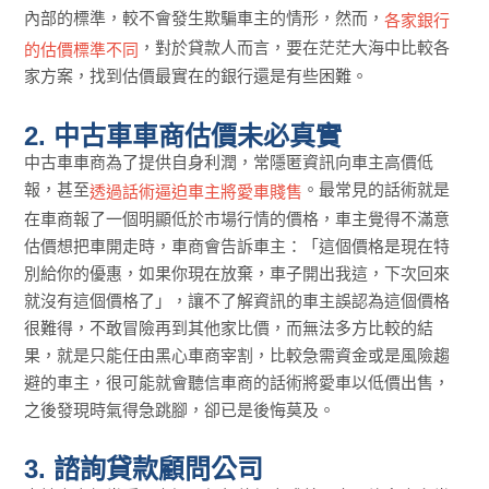
內部的標準，較不會發生欺騙車主的情形，然而，
各家銀行
，對於貸款人而言，要在茫茫大海中比較各
的估價標準不同
家方案，找到估價最實在的銀行還是有些困難。
2. 中古車車商估價未必真實
中古車車商為了提供自身利潤，常隱匿資訊向車主高價低
報，甚至
。最常見的話術就是
透過話術逼迫車主將愛車賤售
在車商報了一個明顯低於市場行情的價格，車主覺得不滿意
估價想把車開走時，車商會告訴車主：「這個價格是現在特
別給你的優惠，如果你現在放棄，車子開出我這，下次回來
就沒有這個價格了」，讓不了解資訊的車主誤認為這個價格
很難得，不敢冒險再到其他家比價，而無法多方比較的結
果，就是只能任由黑心車商宰割，比較急需資金或是風險趨
避的車主，很可能就會聽信車商的話術將愛車以低價出售，
之後發現時氣得急跳腳，卻已是後悔莫及。
3. 諮詢貸款顧問公司