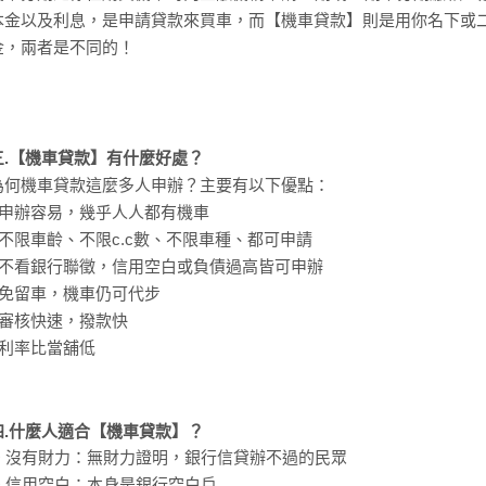
本金以及利息，是申請貸款來買車，而【機車貸款】則是用你名下或
金，兩者是不同的！
三.【機車貸款】有什麼好處？
為何機車貸款這麼多人申辦？主要有以下優點：
• 申辦容易，幾乎人人都有機車
• 不限車齡、不限c.c數、不限車種、都可申請
• 不看銀行聯徵，信用空白或負債過高皆可申辦
• 免留車，機車仍可代步
• 審核快速，撥款快
• 利率比當舖低
四.什麼人適合【機車貸款】？
▶️ 沒有財力：無財力證明，銀行信貸辦不過的民眾
▶️ 信用空白：本身是銀行空白戶