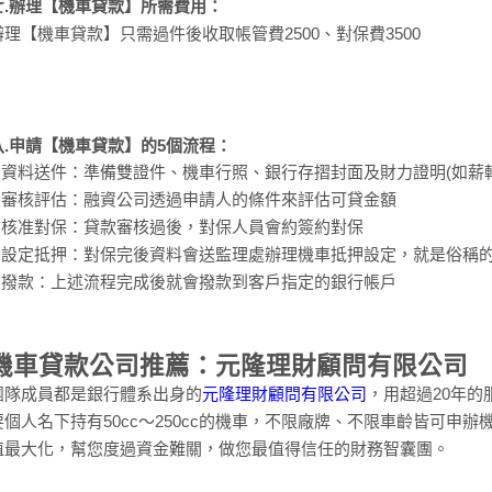
七.辦理【機車貸款】所需費用：
辦理【機車貸款】只需過件後收取帳管費2500、對保費3500
八.申請【機車貸款】的5個流程：
1.資料送件：準備雙證件、機車行照、銀行存摺封面及財力證明(如薪
2.審核評估：融資公司透過申請人的條件來評估可貸金額
3.核准對保：貸款審核過後，對保人員會約簽約對保
4.設定抵押：對保完後資料會送監理處辦理機車抵押設定，就是俗稱
5.撥款：上述流程完成後就會撥款到客戶指定的銀行帳戶
機車貸款公司推薦：元隆理財顧問有限公司
團隊成員都是銀行體系出身的
元隆理財顧問有限公司
，用超過20年
要個人名下持有50cc～250cc的機車，不限廠牌、不限車齡皆可申
值最大化，幫您度過資金難關，做您最值得信任的財務智囊團。