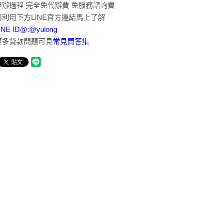
申辦過程 完全免代辦費 免服務諮詢費
請利用下方LINE官方連結馬上了解
INE ID@:@yulong
更多貸款問題可見
常見問答集