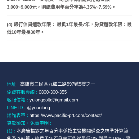
3,000~9,000元，則總費用年百分率為4.35%~7.59%。
(4) 銀行信貸還款年限： 最低1年最長7年，房貸還款年限：最
低10年最長30年。
高雄市三民區九如二路597號5樓之一
地址 :
免費客服專線 :
0800-300-355
客服信箱 :
yulongcoltd@gmail.com
LINE ID :
@yuanlong
諮詢表單 :
https://www.pacific-prt.com/contact/
貸款須知・免責申明 :
(1) :
本廣告揭露之年百分率係按主管機關備查之標準計算範
例予以計算，總費用年百分率可能從最低1% 到最高16%，實