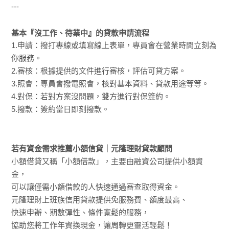
---
基本『沒工作、待業中』的貸款申請流程
1.申請：撥打專線或填寫線上表單，專員會在營業時間立刻為
你服務。
2.審核：根據提供的文件進行審核，評估可貸方案。
3.照會：專員會撥電照會，核對基本資料、貸款用途等等。
4.對保：若對方案沒問題，雙方進行對保簽約。
5.撥款：簽約當日即刻撥款。
若有資金需求推薦小額信貸｜元隆理財貸款顧問
小額借貸又稱「小額借款」，主要由融資公司提供小額資
金，
可以讓僅需小額借款的人快速通過審查取得資金。
元隆理財上班族信用貸款提供免服務費、額度最高、
快速申辦、期數彈性、條件寬鬆的服務，
協助您將工作年資換現金，讓周轉更靈活輕鬆！