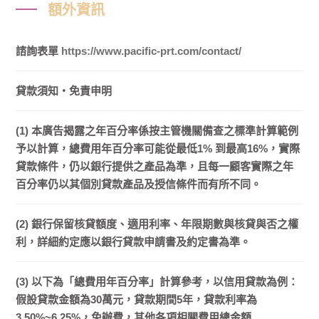
額外資訊
諮詢表單
https://www.pacific-prt.com/contact/
貸款須知・免責申明
(1) 本廣告揭露之年百分率係按主管機關備查之標準計算範例
予以計算，總費用年百分率可能從最低1% 到最高16%，實際
貸款條件，仍以銀行提供之產品為準，且每一顧客實際之年
百分率仍以其個別貸款產品及授信條件而有所不同。
(2) 銀行保留核貸額度、適用利率、年限期數與核貸與否之權
利，詳細約定應以銀行貸款申請書及約定書為準。
(3) 以下為「總費用年百分率」計算參考，以信用貸款為例：
假設貸款金額為30萬元，貸款期間5年，貸款利率為
3.50%~6.25%，免辦費，其他各項相關費用總金額