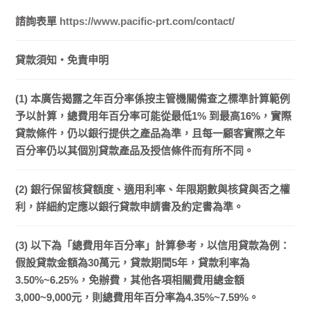
諮詢表單
https://www.pacific-prt.com/contact/
貸款須知・免責申明
(1) 本廣告揭露之年百分率係按主管機關備查之標準計算範例
予以計算，總費用年百分率可能從最低1% 到最高16%，實際
貸款條件，仍以銀行提供之產品為準，且每一顧客實際之年
百分率仍以其個別貸款產品及授信條件而有所不同。
(2) 銀行保留核貸額度、適用利率、年限期數與核貸與否之權
利，詳細約定應以銀行貸款申請書及約定書為準。
(3) 以下為「總費用年百分率」計算參考，以信用貸款為例：
假設貸款金額為30萬元，貸款期間5年，貸款利率為
3.50%~6.25%，免辦費，其他各項相關費用總金額
3,000~9,000元，則總費用年百分率為4.35%~7.59%。