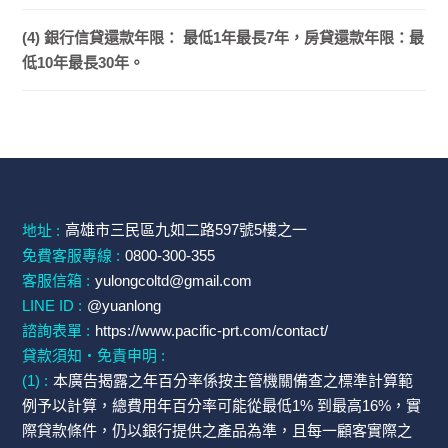
(4) 銀行信貸還款年限： 最低1年最長7年，房貸還款年限：最
低10年最長30年。
高雄市三民區九如二路597號5樓之一
地址 :
免費客服專線 :
0800-300-355
客服信箱 :
yulongcoltd@gmail.com
LINE ID :
@yuanlong
諮詢表單 :
https://www.pacific-prt.com/contact/
貸款須知・免責申明 :
(1) :
本廣告揭露之年百分率係按主管機關備查之標準計算範
例予以計算，總費用年百分率可能從最低1% 到最高16%，實
際貸款條件，仍以銀行提供之產品為準，且每一顧客實際之