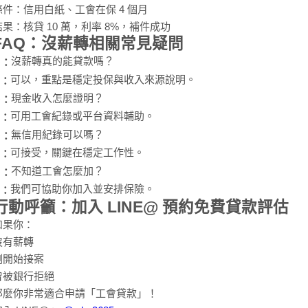
條件：信用白紙、工會在保 4 個月
結果：核貸 10 萬，利率 8%，補件成功
FAQ：沒薪轉相關常見疑問
沒薪轉真的能貸款嗎？
Q：
可以，重點是穩定投保與收入來源說明。
A：
現金收入怎麼證明？
Q：
可用工會紀錄或平台資料輔助。
A：
無信用紀錄可以嗎？
Q：
可接受，關鍵在穩定工作性。
A：
不知道工會怎麼加？
Q：
我們可協助你加入並安排保險。
A：
行動呼籲：加入 LINE@ 預約免費貸款評估
如果你：
沒有薪轉
剛開始接案
曾被銀行拒絕
那麼你非常適合申請「工會貸款」！