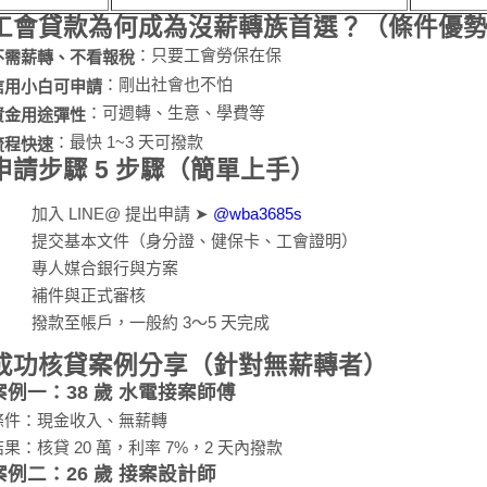
工會貸款為何成為沒薪轉族首選？（條件優
：只要工會勞保在保
不需薪轉、不看報稅
：剛出社會也不怕
信用小白可申請
：可週轉、生意、學費等
資金用途彈性
：最快 1~3 天可撥款
流程快速
申請步驟 5 步驟（簡單上手）
加入 LINE@ 提出申請 ➤
@wba3685s
提交基本文件（身分證、健保卡、工會證明）
專人媒合銀行與方案
補件與正式審核
撥款至帳戶，一般約 3～5 天完成
成功核貸案例分享（針對無薪轉者）
案例一：38 歲 水電接案師傅
條件：現金收入、無薪轉
結果：核貸 20 萬，利率 7%，2 天內撥款
案例二：26 歲 接案設計師