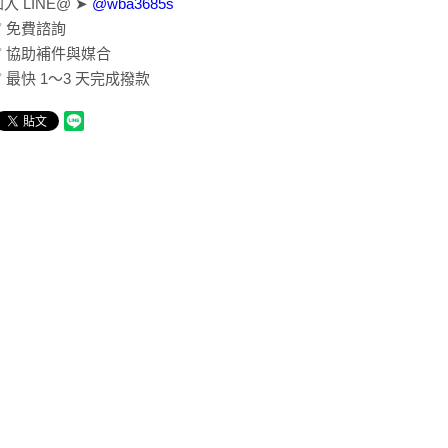
入 LINE@ ➤
@wba3685s
✅ 免費諮詢
✅ 協助補件與媒合
✅ 最快 1～3 天完成撥款