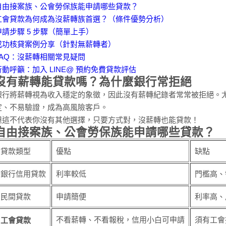
自由接案族、公會勞保族能申請哪些貸款？
工會貸款為何成為沒薪轉族首選？（條件優勢分析）
申請步驟 5 步驟（簡單上手）
成功核貸案例分享（針對無薪轉者）
FAQ：沒薪轉相關常見疑問
行動呼籲：加入 LINE@ 預約免費貸款評估
沒有薪轉能貸款嗎？為什麼銀行常拒絕
銀行將薪轉視為收入穩定的象徵，因此沒有薪轉紀錄者常常被拒絕。
定、不易驗證，成為高風險客戶。
但這不代表你沒有其他選擇，只要方式對，沒薪轉也能貸款！
自由接案族、公會勞保族能申請哪些貸款？
貸款類型
優點
缺點
銀行信用貸款
利率較低
門檻高、
民間貸款
申請簡便
利率高、
不看薪轉、不看報稅，信用小白可申請
須有工會
工會貸款