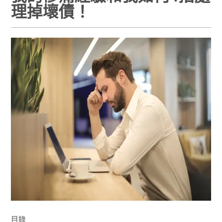
理掉壞債！
目錄