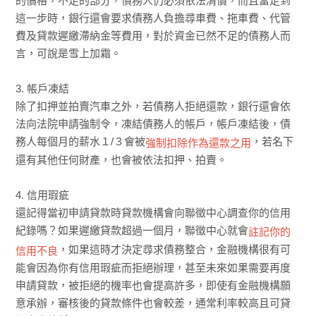
的價格，不足的部分，債務人仍必須依法清償，而且當走到
這一步時，銀行還會要求債務人負擔尋車費、拖車費、代管
費及貸款遲繳滯納金等費用，對於資金已然不足的債務人而
言，可說是雪上加霜。
3. 帳戶凍結
除了扣押並拍賣汽車之外，若債務人拒絕還款，銀行還會依
法向法院申請強制令，凍結債務人的帳戶，帳戶凍結後，債
務人每個月的薪水１/３會被
，若名下
強制扣除作為還款之用
還有其他任何財產，也會被依法扣押、拍賣。
4. 信用瑕疵
還記得當初申請貸款時貸款機構會向聯徵中心調查你的信用
紀錄嗎？如果遲繳貸款超過一個月，聯徵中心就會
註記你的
，如果這時才決定尋求債務整合，金融機構很有可
信用不良
能會因為你有信用瑕疵而拒絕辦理，甚至未來如果需要再度
申請貸款，被拒絕的機率也會提高許多，即使有金融機構願
意承辦，審核後的貸款條件也會較差，通常利率較高且可貸