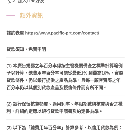
加入Line好友
額外資訊
諮詢表單
https://www.pacific-prt.com/contact/
貸款須知・免責申明
(1) 本廣告揭露之年百分率係按主管機關備查之標準計算範例
予以計算，總費用年百分率可能從最低1% 到最高16%，實際
貸款條件，仍以銀行提供之產品為準，且每一顧客實際之年
百分率仍以其個別貸款產品及授信條件而有所不同。
(2) 銀行保留核貸額度、適用利率、年限期數與核貸與否之權
利，詳細約定應以銀行貸款申請書及約定書為準。
(3) 以下為「總費用年百分率」計算參考，以信用貸款為例：