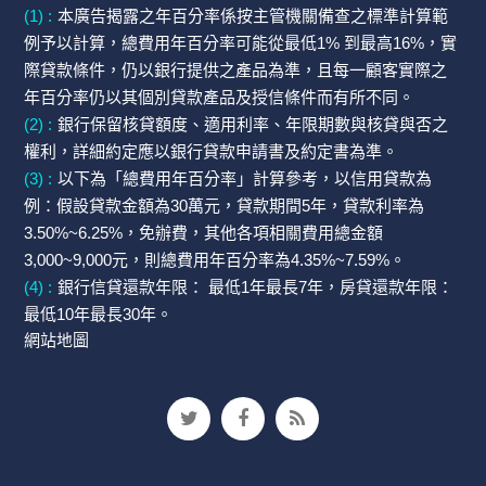
(1) :
本廣告揭露之年百分率係按主管機關備查之標準計算範
例予以計算，總費用年百分率可能從最低1% 到最高16%，實
際貸款條件，仍以銀行提供之產品為準，且每一顧客實際之
年百分率仍以其個別貸款產品及授信條件而有所不同。
(2) :
銀行保留核貸額度、適用利率、年限期數與核貸與否之
權利，詳細約定應以銀行貸款申請書及約定書為準。
(3) :
以下為「總費用年百分率」計算參考，以信用貸款為
例：假設貸款金額為30萬元，貸款期間5年，貸款利率為
3.50%~6.25%，免辦費，其他各項相關費用總金額
3,000~9,000元，則總費用年百分率為4.35%~7.59%。
(4) :
銀行信貸還款年限： 最低1年最長7年，房貸還款年限：
最低10年最長30年。
網站地圖