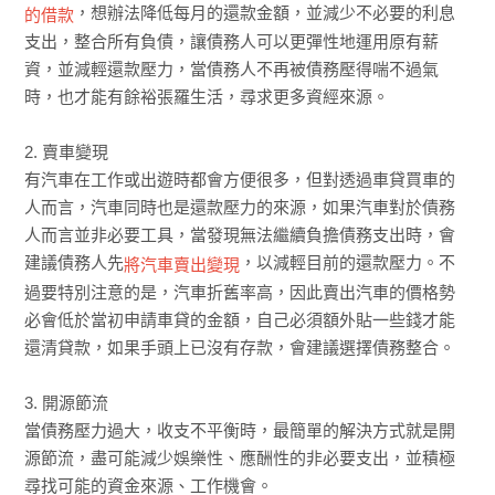
，想辦法降低每月的還款金額，並減少不必要的利息
的借款
支出，整合所有負債，讓債務人可以更彈性地運用原有薪
資，並減輕還款壓力，當債務人不再被債務壓得喘不過氣
時，也才能有餘裕張羅生活，尋求更多資經來源。
2. 賣車變現
有汽車在工作或出遊時都會方便很多，但對透過車貸買車的
人而言，汽車同時也是還款壓力的來源，如果汽車對於債務
人而言並非必要工具，當發現無法繼續負擔債務支出時，會
建議債務人先
，以減輕目前的還款壓力。不
將汽車賣出變現
過要特別注意的是，汽車折舊率高，因此賣出汽車的價格勢
必會低於當初申請車貸的金額，自己必須額外貼一些錢才能
還清貸款，如果手頭上已沒有存款，會建議選擇債務整合。
3. 開源節流
當債務壓力過大，收支不平衡時，最簡單的解決方式就是開
源節流，盡可能減少娛樂性、應酬性的非必要支出，並積極
尋找可能的資金來源、工作機會。