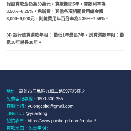
假設貸款金額為30萬元，貸款期間5年，貸款利率為
3.50%~6.25%，免辦費，其他各項相關費用總金額
3,000~9,000元，則總費用年百分率為4.35%~7.59%。
(4) 銀行信貸還款年限： 最低1年最長7年，房貸還款年限：最
低10年最長30年。
高雄市三民區九如二路597號5樓之一
地址 :
免費客服專線 :
0800-300-355
客服信箱 :
yulongcoltd@gmail.com
LINE ID :
@yuanlong
諮詢表單 :
https://www.pacific-prt.com/contact/
貸款須知・免責申明 :