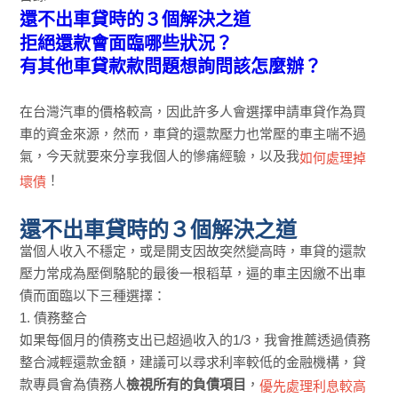
還不出車貸時的３個解決之道
拒絕還款會面臨哪些狀況？
有其他車貸款款問題想詢問該怎麼辦？
在台灣汽車的價格較高，因此許多人會選擇申請車貸作為買
車的資金來源，然而，車貸的還款壓力也常壓的車主喘不過
氣，今天就要來分享我個人的慘痛經驗，以及我
如何處理掉
！
壞債
還不出車貸時的３個解決之道
當個人收入不穩定，或是開支因故突然變高時，車貸的還款
壓力常成為壓倒駱駝的最後一根稻草，逼的車主因繳不出車
債而面臨以下三種選擇：
1. 債務整合
如果每個月的債務支出已超過收入的1/3，我會推薦透過債務
整合減輕還款金額，建議可以尋求利率較低的金融機構，貸
款專員會為債務人
檢視所有的負債項目
，
優先處理利息較高