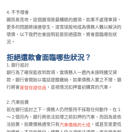
4. 不予理會
顯而易見地，這個選項是最糟糕的選項，如果不處理車貸，
更多的問題將接連發生，滾雪球般地成為債務人難以解決的
壞債，以下我們也會說明若是拒絕還款，將會面臨哪些狀
況。
拒絕還款會面臨哪些狀況？
1. 銀行追討
銀行為了確保能收到款項，當債務人一週內未按時繳交貸
款，銀行會開始以電話提醒繳納，如果債務人置之不理，銀
行將會
，並視情況扣押當初購買的汽車。
寄發存證信函
2. 汽車拍賣
若在銀行追討之下，債務人仍然堅持不採取任何動作，在１
～２個月內，銀行將依法拍埋之前扣押的汽車，而因為是依
法拍賣，拍賣價格通常只有
，或甚至是更低
汽車價格的七成