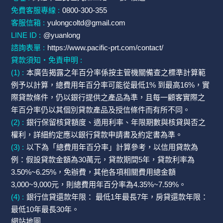
免費客服專線 :
0800-300-355
客服信箱 :
yulongcoltd@gmail.com
LINE ID :
@yuanlong
諮詢表單 :
https://www.pacific-prt.com/contact/
貸款須知・免責申明 :
(1) :
本廣告揭露之年百分率係按主管機關備查之標準計算範
例予以計算，總費用年百分率可能從最低1% 到最高16%，實
際貸款條件，仍以銀行提供之產品為準，且每一顧客實際之
年百分率仍以其個別貸款產品及授信條件而有所不同。
(2) :
銀行保留核貸額度、適用利率、年限期數與核貸與否之
權利，詳細約定應以銀行貸款申請書及約定書為準。
(3) :
以下為「總費用年百分率」計算參考，以信用貸款為
例：假設貸款金額為30萬元，貸款期間5年，貸款利率為
3.50%~6.25%，免辦費，其他各項相關費用總金額
3,000~9,000元，則總費用年百分率為4.35%~7.59%。
(4) :
銀行信貸還款年限： 最低1年最長7年，房貸還款年限：
最低10年最長30年。
網站地圖