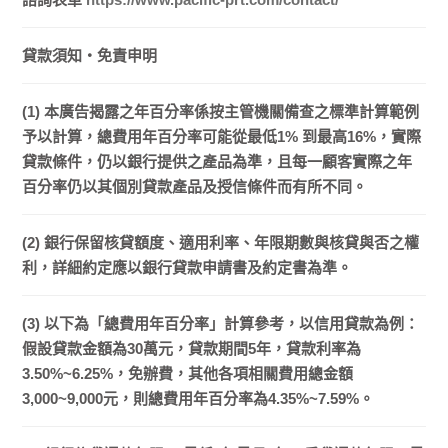
貸款須知・免責申明
(1) 本廣告揭露之年百分率係按主管機關備查之標準計算範例
予以計算，總費用年百分率可能從最低1% 到最高16%，實際
貸款條件，仍以銀行提供之產品為準，且每一顧客實際之年
百分率仍以其個別貸款產品及授信條件而有所不同。
(2) 銀行保留核貸額度、適用利率、年限期數與核貸與否之權
利，詳細約定應以銀行貸款申請書及約定書為準。
(3) 以下為「總費用年百分率」計算參考，以信用貸款為例：
假設貸款金額為30萬元，貸款期間5年，貸款利率為
3.50%~6.25%，免辦費，其他各項相關費用總金額
3,000~9,000元，則總費用年百分率為4.35%~7.59%。