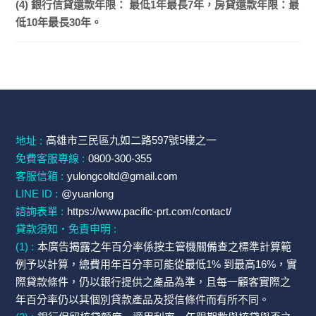
(4) 銀行信貸還款年限： 最低1年最長7年，房貸還款年限：最
低10年最長30年。
高雄市三民區九如二路597號5樓之一
地址 :
免費客服專線 :
0800-300-355
客服信箱 :
yulongcoltd@gmail.com
LINE ID :
@yuanlong
諮詢表單 :
https://www.pacific-prt.com/contact/
貸款須知・免責申明 :
(1) :
本廣告揭露之年百分率係按主管機關備查之標準計算範
例予以計算，總費用年百分率可能從最低1% 到最高16%，實
際貸款條件，仍以銀行提供之產品為準，且每一顧客實際之
年百分率仍以其個別貸款產品及授信條件而有所不同。