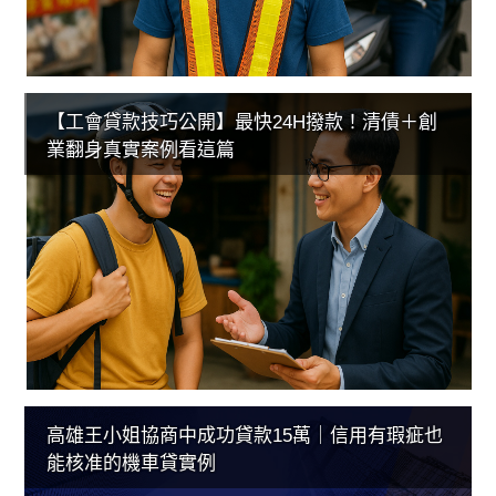
【工會貸款技巧公開】最快24H撥款！清債＋創
業翻身真實案例看這篇
高雄王小姐協商中成功貸款15萬｜信用有瑕疵也
能核准的機車貸實例