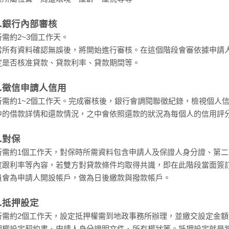
4.銀行內部審核
所需約2~3個工作天。
當所有資料確認無誤後，將開始進行審核。在這個階段會審依據申請
定是否核准貸款、貸款利率、貸款期間等。
5.徵信申請人信用
所需約1~2個工作天。完成審核後，銀行會調閱聯徵紀錄，檢視個人
中的借款詳情和還款情況，之中會依照還款的狀況為每個人的信用評
6.對保
所需約1個工作天，對保時所需資料包含申請人及保證人身分證、第
度跟利率等內容，若雙方對貸款條件均取得共識，即在此階段當面簽
員會為申請人開設帳戶，做為日後繳款與撥款帳戶。
7.抵押設定
所需約2個工作天，設定抵押權需到地政事務所辦理，並繳交設定金
押權設定契約書、申請人身分證明文件、所有權狀等。抵押設定就是