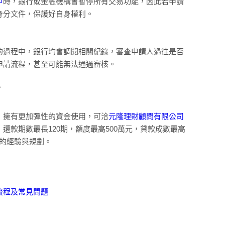
戶
時，銀行或金融機構會暫停所有交易功能，因此若申請
身分文件，保護好自身權利。
的過程中，銀行均會調閱相關紀錄，審查申請人過往是否
申請流程，甚至可能無法通過審核。
財
，擁有更加彈性的資金使用，可洽
元隆理財顧問有限公司
款期數最長120期，額度最高500萬元，貸款成數最高
靠的經驗與規劃。
流程及常見問題