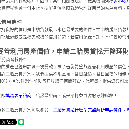
若申請人的存款帳戶，因刑事案件相關被法院、檢察機關列為
警示帳
房貸流程也會一併中止。提醒各位平時就須管理好自己的帳戶資料、
4.信用條件
維持良好的信用是申請貸款最基本也最重要的條件。在申請房屋貸款
有拖延還款或是積欠款項的信用問題，若信用紀錄不加，不僅會影響
妥善利用房產價值，申請二胎房貸找元隆理
您的房產已經申請過一次貸款了嗎？若您希望能妥善利用房產的價值
諮詢二胎房貸方案。我們提供不限區域、當日鑑價、當日回覆的服務，還
110%，且案件過件前後皆無收取任何開辦費、代辦費，提供您最可
立即
填寫表單諮詢
二胎房貸申請，或是撥打免費客服專線聯絡！
更多二胎房貸方案可以參閱：
二胎房貸是什麼？完整解析申請條件、