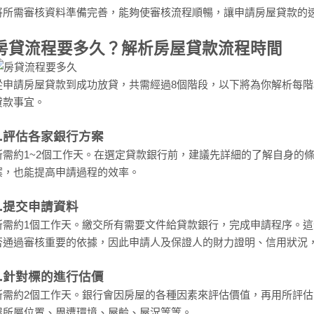
將所需審核資料準備完善，能夠使審核流程順暢，讓申請房屋貸款的
房貸流程要多久？解析房屋貸款流程時間
從申請房屋貸款到成功放貸，共需經過8個階段，以下將為你解析每
貸款事宜。
1.評估各家銀行方案
所需約1~2個工作天。在選定貸款銀行前，建議先詳細的了解自身的
案，也能提高申請過程的效率。
2.提交申請資料
所需約1個工作天。繳交所有需要文件給貸款銀行，完成申請程序。
否通過審核重要的依據，因此申請人及保證人的財力證明、信用狀況
3.針對標的進行估價
所需約2個工作天。銀行會因房屋的各種因素來評估價值，再用所評
屋所屬位置、周遭環境、屋齡、屋況等等。