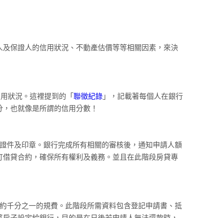
人及保證人的信用狀況、不動產估價等等相關因素，來決
信用狀況。這裡提到的「
聯徵紀錄
」，記載著每個人在銀行
分，也就像是所謂的信用分數！
二證件及印章。銀行完成所有相關的審核後，通知申請人額
訂借貸合約，確保所有權利及義務。並且在此階段房貸專
額約千分之一的規費。此階段所需資料包含登記申請書、抵
將房子設定給銀行，目的是在日後若申請人無法還款時，