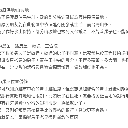
(2)原保地/山坡地
為了保障原住民生計，政府劃分特定區域為原住民保留地，
讓原民朋友能在此範圍中依法進行開發或生活，而台灣山多，
為了作好水土保持，部分山坡地也被列入保護區，不能蓋房子也不能
(3)農舍／鐵皮屋／磚造／三合院
鄉下很多老房子是磚造，磚造的房子不耐震，比較常見於工程技術還
而鐵皮屋搭建的房子，蓋在田中央的農舍，不管多豪華、多大間，也
只有非常少數的銀行及農漁會願意辦理，貸款額度也不高。
(4)房屋位置偏僻
你可能知道越市中心的房子越值錢，但沒想過越偏僻的房子最後可能
找銀行貸款有地域性限制，比如房子在民雄，就要找民雄當地的銀行
但有在這邊設立分行的銀行很少，選擇就少了，
萬一又剛好都是審核標準比較嚴格的銀行，貸款更不會過，
這就是為什麼偏鄉房子老是很難貸款的原因。