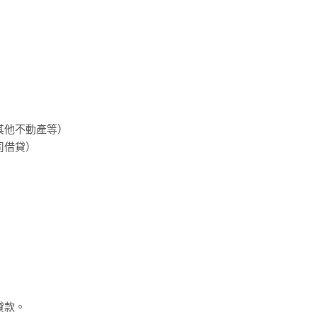
其他不動產等）
司借貸）
，
貸款。