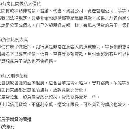
(5)有向民間做私人借貸
民間貸款種類非常多，當鋪、代書、資融公司、資產管理公司…等等
照我國法律規定，只要非金融機構都算是民間貸款，如果之前曾向民
無論是公司或個人，自己的親朋好友都一樣，有私人借貸的房子，銀
(6)負債比例太高
即使有房子做抵押，銀行還是非常在意客人的還款能力，畢竟他們想
如果名下已經有卡債、信貸、車貸等多項貸款，月付金超過客戶可以
就算想拿房子貸款也不會通過。
(7)有民刑事紀錄
社會觀感包羅的面向很廣，包含目前是警示帳戶，曾有跳票、呆帳等
對銀行來說都是高風險族群，放款意願非常低。
老屋貸款和一般房屋貸款比起來，貸款條件較差一些，
但比起信用貸款，不僅利率低、還款年限長，可以貸到的額度也較大
老房子增貸的管道
1)找銀行