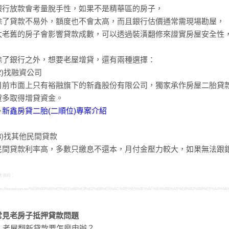
銀行放款會考量脫手性，如果不是精華區的房子，
除了貸款不易外，額度也不會太高，而且銀行估價通常需現場勘屋，
太老舊的房子會影響貸款成數，可以透過裝潢翻修來證實房屋安全性
除了銀行之外，想要老屋增貸，還有兩種選擇：
(2)找融資公司
目前市面上只有裕融旗下的新鑫股份有限公司，獨家承作房屋二胎貸
貸多取得增貸資金。
＞
新鑫房貸二胎(二順位)專案介紹
(3)找其他民間貸款
民間貸款利率高，多數只繳息不還本，月付金壓力較大，如果無法跟
考資料：
tps://houseloan.tw/%E8%80%81%E5%B1%8B%E8%B2%B8%E6%AC%BE%E5%8F%AF%E4%BB%A5%E8%B2%B8%E5%
常見老房子抵押貸款問題
Q.老屋翻新貸款要怎麼申辦？