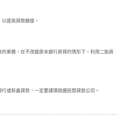
，以提高貸款額度。
款的業務，在不改變原本銀行房貸的情形下，利用二胎房
銀行或新鑫貸款，一定要謹慎挑選民間貸款公司。
A4%9A%E5%B0%91%EF%BC%9F%E9%8A%80%E8%A1%8C%E8%B2%B8%E6%AC%BE%E6%A2%9D%E4%BB%B6%E6%9C%89%