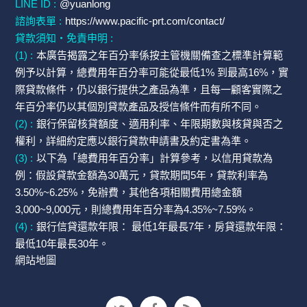
LINE ID :
@yuanlong
諮詢表單 :
https://www.pacific-prt.com/contact/
貸款須知・免責申明 :
(1) :
本廣告揭露之年百分率係按主管機關備查之標準計算範
例予以計算，總費用年百分率可能從最低1% 到最高16%，實
際貸款條件，仍以銀行提供之產品為準，且每一顧客實際之
年百分率仍以其個別貸款產品及授信條件而有所不同。
(2) :
銀行保留核貸額度、適用利率、年限期數與核貸與否之
權利，詳細約定應以銀行貸款申請書及約定書為準。
(3) :
以下為「總費用年百分率」計算參考，以信用貸款為
例：假設貸款金額為30萬元，貸款期間5年，貸款利率為
3.50%~6.25%，免辦費，其他各項相關費用總金額
3,000~9,000元，則總費用年百分率為4.35%~7.59%。
(4) :
銀行信貸還款年限： 最低1年最長7年，房貸還款年限：
最低10年最長30年。
網站地圖