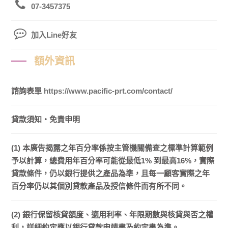
07-3457375
加入Line好友
額外資訊
諮詢表單
https://www.pacific-prt.com/contact/
貸款須知・免責申明
(1) 本廣告揭露之年百分率係按主管機關備查之標準計算範例
予以計算，總費用年百分率可能從最低1% 到最高16%，實際
貸款條件，仍以銀行提供之產品為準，且每一顧客實際之年
百分率仍以其個別貸款產品及授信條件而有所不同。
(2) 銀行保留核貸額度、適用利率、年限期數與核貸與否之權
利，詳細約定應以銀行貸款申請書及約定書為準。