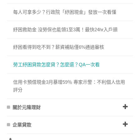
每人可拿多少？行政院「紓困現金」發放一次看懂
紓困救助金 沒勞保也能領1至3萬！最快24hr入戶頭
紓困看得到吃不到？薪資補貼僅6%通過審核
勞工紓困貸款怎麼貸？怎麼還？QA一次看
信用卡預借現金3月暴增59％ 專家示警：不利個人信用
評分​​​​​​​
關於元隆理財
企業貸款