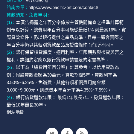
諮詢表單 :
https://www.pacific-prt.com/contact/
貸款須知・免責申明 :
(1) :
本廣告揭露之年百分率係按主管機關備查之標準計算範
例予以計算，總費用年百分率可能從最低1% 到最高16%，實
際貸款條件，仍以銀行提供之產品為準，且每一顧客實際之
年百分率仍以其個別貸款產品及授信條件而有所不同。
(2) :
銀行保留核貸額度、適用利率、年限期數與核貸與否之
權利，詳細約定應以銀行貸款申請書及約定書為準。
(3) :
以下為「總費用年百分率」計算參考，以信用貸款為
例：假設貸款金額為30萬元，貸款期間5年，貸款利率為
3.50%~6.25%，免辦費，其他各項相關費用總金額
3,000~9,000元，則總費用年百分率為4.35%~7.59%。
(4) :
銀行信貸還款年限： 最低1年最長7年，房貸還款年限：
最低10年最長30年。
網站地圖