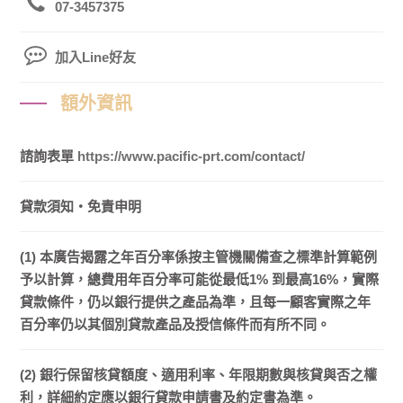
07-3457375
加入Line好友
額外資訊
諮詢表單
https://www.pacific-prt.com/contact/
貸款須知・免責申明
(1) 本廣告揭露之年百分率係按主管機關備查之標準計算範例
予以計算，總費用年百分率可能從最低1% 到最高16%，實際
貸款條件，仍以銀行提供之產品為準，且每一顧客實際之年
百分率仍以其個別貸款產品及授信條件而有所不同。
(2) 銀行保留核貸額度、適用利率、年限期數與核貸與否之權
利，詳細約定應以銀行貸款申請書及約定書為準。