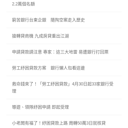
2.2萬個名額
窮苦銀行台東企銀 隨掏空案走入歷史
搶轉貸商機 九成房貸重出江湖
申請貸款請注意 專家：這三大地雷 易遭銀行打回票
勞工紓困貸款方案 銀行懶人包看這邊
救命錢來了！「勞工紓困貸款」4月30日起33家銀行受
理
導遊、領隊紓困申請 即起受理
小老闆有福了！紓困貸款上路 周轉50萬3日就核貸