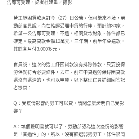
告即可受理。記者杜建重／攝影
勞工紓困貸款原訂今（27）日公告，但可能來不及，勞
動部官員說，尚在確認受理申貸的行庫，預計約30家，
希望一公告即可受理。不過，相關貸款對象、條件都已
確定。最高貸款金額10萬元，三年期，前半年免還款，
其餘各月付3,000多元。
官員說，這次的勞工紓困貸款沒有排除條款，只要投保
勞保就符合必要條件，去年、前年申貸過勞保紓困貸款
還沒有還清的，也可以申貸。以下整理官員詳細回答記
者提問：
Q：受疫情影響的勞工可以貸，請問怎麼證明自己受影
響？
A：填個聲明書就可以了，勞動部認為這次疫情的影響
是「普遍性」的，所以，沒有篩選弱勢勞工，條件很簡