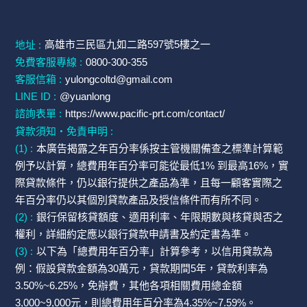
高雄市三民區九如二路597號5樓之一
地址 :
免費客服專線 :
0800-300-355
客服信箱 :
yulongcoltd@gmail.com
LINE ID :
@yuanlong
諮詢表單 :
https://www.pacific-prt.com/contact/
貸款須知・免責申明 :
(1) :
本廣告揭露之年百分率係按主管機關備查之標準計算範
例予以計算，總費用年百分率可能從最低1% 到最高16%，實
際貸款條件，仍以銀行提供之產品為準，且每一顧客實際之
年百分率仍以其個別貸款產品及授信條件而有所不同。
(2) :
銀行保留核貸額度、適用利率、年限期數與核貸與否之
權利，詳細約定應以銀行貸款申請書及約定書為準。
(3) :
以下為「總費用年百分率」計算參考，以信用貸款為
例：假設貸款金額為30萬元，貸款期間5年，貸款利率為
3.50%~6.25%，免辦費，其他各項相關費用總金額
3,000~9,000元，則總費用年百分率為4.35%~7.59%。