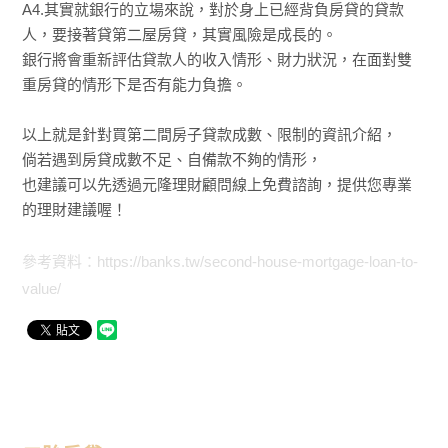
A4.其實就銀行的立場來說，對於身上已經背負房貸的貸款
人，要接著貸第二屋房貸，其實風險是成長的。
銀行將會重新評估貸款人的收入情形、財力狀況，在面對雙
重房貸的情形下是否有能力負擔。
以上就是針對買第二間房子貸款成數、限制的資訊介紹，
倘若遇到房貸成數不足、自備款不夠的情形，
也建議可以先透過元隆理財顧問線上免費諮詢，提供您專業
的理財建議喔！
參考資料：https://banks.tw/second-house-mortgage-loan-to-
value/