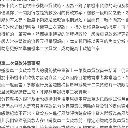
很多申貸人在初次申辦機車貸款時，因為不夠了解機車貸款的流程及
隨便選擇了一間銀行或是貸款公司的貸款方案，繳款一段時間之後，
可能利率太高、額度不夠或是繳款寬限期過短，因而有了轉而向其他
這樣的模式我們稱為「機車二次貸款」，指的是將貸款中的機車，再
取得新的一筆資金。然而機車轉貸的流程相較於一般機車貸款來得更
一般人常被繁複的流程弄得暈頭轉向，本文我們將以專業的角度分析
幫助您更好地準備機車二次貸款，成功提高申貸過件率！
機車二次貸款注意事項
申辦機車二次貸款最大的優勢就是儘管上一筆機車貸款尚未結清，仍
對於申辦機車貸款後才發現資金不足以因應目前的需求者非常適合，
然而一般而言，多數銀行及金融機構對於申辦機車二次貸款有一項限制
並且繳款紀錄皆正常，才能夠申辦機車二次貸款，
部分較嚴格的銀行及金融機構則會規定原機車貸需至少已繳納12個月
這是因為申辦人是否具有還款能力並且願意如期繳納貸款對於提供資
如繳納紀錄不正常，貸款方在進行風險評估時會將申貸人歸類為高風
因此我們會建議貸款人在申請機車二次貸款前，應定期繳納原機車貸
申辦前也可以先多方比較各家銀行或融資公司的方案，並向專業貸款