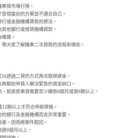
機車貸市場行情，
才發現當初的方案並不適合自己，
銀行或金融機構貸款的想法，
向其他銀行或借貸機構貸款，
為複雜，
，帶大家了解機車二次貸款的流程有哪些，
可以透過二貸的方式再次取得資金，
能夠幫助申貸人解決緊急的資金缺口。
，就是原車貸需要至少繳款6個月或是6期以上，
或12期以上才符合申辦資格。
金的銀行及金融機構而言非常重要，
險者，因而將案件駁回。
款達6個月以上，
顧問諮詢，