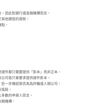
金，因此對銀行或金融機構而言，
於其他類型的貸款，
幾點，
意證件都只需要提供「影本」而非正本，
款公司皆只會要求提供證件影本，
，近一步確認是否為為詐騙或人頭公司，
對寬鬆，
大多數的申貸人而言，
金融機構，