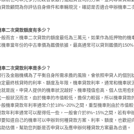
由貸款顧問為你評估自身條件和車輛現況，確認是否適合申辦機車二
機車二次貸款額度有多少？
一般而言，機車二次貸款的額度最低為三萬元，如果作為抵押物的機車
以機車當年份的中古車價為鑑價依據，最高通常可以貸到鑑價的150%
機車二次貸款利率是多少？
銀行及金融機構為了平衡自身所需承擔的風險，會依照申貸人的個別
決定最終核貸時的利率、額度及年限，機車貸款利率，通常和機車狀
也就是說，申貸人提供的機車狀況越好、機車殘值愈高、個人信用愈
就一般狀況而言，由於機車的市值較低，擔保力較弱，所以機車貸款
一般機車貸款年利率通常介於18%~20%之間，重型機車則由於市值
貸款年利率通常可以壓得低一些，一般會介於8%~15%之間，若有申
想要知道自己的機車可以申辦到何種貸款方案、利率、額度，也歡迎
協助估價，幫助您判斷是否申貸以及應申辦何種貸款方案最為合適。