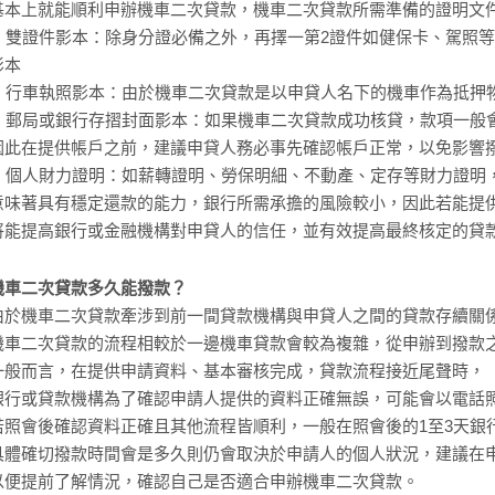
基本上就能順利申辦機車二次貸款，機車二次貸款所需準備的證明文
1. 雙證件影本：除身分證必備之外，再擇一第2證件如健保卡、駕
影本
2. 行車執照影本：由於機車二次貸款是以申貸人名下的機車作為抵
3. 郵局或銀行存摺封面影本：如果機車二次貸款成功核貸，款項一
因此在提供帳戶之前，建議申貸人務必事先確認帳戶正常，以免影響
4. 個人財力證明：如薪轉證明、勞保明細、不動產、定存等財力證
意味著具有穩定還款的能力，銀行所需承擔的風險較小，因此若能提
將能提高銀行或金融機構對申貸人的信任，並有效提高最終核定的貸
機車二次貸款多久能撥款？
由於機車二次貸款牽涉到前一間貸款機構與申貸人之間的貸款存續關
機車二次貸款的流程相較於一邊機車貸款會較為複雜，從申辦到撥款
一般而言，在提供申請資料、基本審核完成，貸款流程接近尾聲時，
銀行或貸款機構為了確認申請人提供的資料正確無誤，可能會以電話
若照會後確認資料正確且其他流程皆順利，一般在照會後的1至3天銀
具體確切撥款時間會是多久則仍會取決於申請人的個人狀況，建議在
以便提前了解情況，確認自己是否適合申辦機車二次貸款。