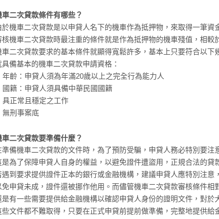
機車二次貸款條件有哪些？
由於機車二次貸款是以申貸人名下的機車作為抵押物，來取得一筆資
審核機車二次貸款時最注重的條件就是作為抵押物的機車殘值，相較
機車二次貸款要求的基本條件就顯得寬鬆許多，基本上只要符合以下
就具備基本的機車二次貸款申請資格：
1. 年齡：申貸人須為年滿20歲以上之完全行為能力人
2. 國籍：申貸人須具備中華民國國籍
3. 具正常且穩定之工作
4. 無刑事案底
機車二次貸款要準備什麼？
在準備機車二次貸款的文件時，為了預防受騙，申貸人務必特別要注
這是為了保障申貸人自身的權益，以避免證件遭盜用，正規合法的貸
若遇到要求提供證件正本的銀行或金融機構，建議申貸人應特別注意
以免申貸未成，證件還被挪作他用。而儘管機車二次貸款審核條件相
還是有一些需要提供給金融機構以確認申貸人身份的證明文件，對於
這些文件都不難取得，只要在正式申貸前提前做準備，完整地提供給