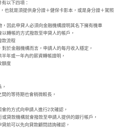
件有以下四項：
照等，也就是須提供身分證＋健保卡影本，或是身分證＋駕照
押物，因此申貸人必須向金融機構證明其名下擁有機車
般會以轉帳的方式撥款至申貸人的帳戶，
撥款流程
明，對於金融機構而言，申請人的每月收入穩定，
供半年或一年內的薪資轉帳證明，
款額度
係，
之間的等待期也會稍微較長，
照會的方式向申請人進行2次確認，
行或貸款機構就會撥款至申請人提供的銀行帳戶，
申貸前可以先向貸款顧問諮詢確認，