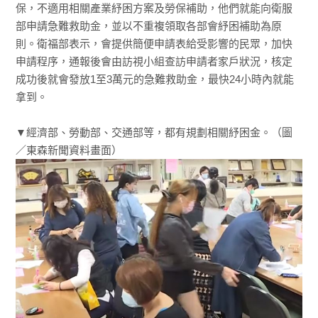
保，不適用相關產業紓困方案及勞保補助，他們就能向衛服
部申請急難救助金，並以不重複領取各部會紓困補助為原
則。衛福部表示，會提供簡便申請表給受影響的民眾，加快
申請程序，通報後會由訪視小組查訪申請者家戶狀況，核定
成功後就會發放1至3萬元的急難救助金，最快24小時內就能
拿到。
▼經濟部、勞動部、交通部等，都有規劃相關紓困金。（圖
／東森新聞資料畫面）