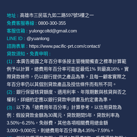
高雄市三民區九如二路597號5樓之一
地址 :
免費客服專線 :
0800-300-355
客服信箱 :
yulongcoltd@gmail.com
LINE ID :
@yuanlong
諮詢表單 :
https://www.pacific-prt.com/contact/
貸款須知・免責申明 :
(1) :
本廣告揭露之年百分率係按主管機關備查之標準計算範
例予以計算，總費用年百分率可能從最低1% 到最高16%，實
際貸款條件，仍以銀行提供之產品為準，且每一顧客實際之
年百分率仍以其個別貸款產品及授信條件而有所不同。
(2) :
銀行保留核貸額度、適用利率、年限期數與核貸與否之
權利，詳細約定應以銀行貸款申請書及約定書為準。
(3) :
以下為「總費用年百分率」計算參考，以信用貸款為
例：假設貸款金額為30萬元，貸款期間5年，貸款利率為
3.50%~6.25%，免辦費，其他各項相關費用總金額
3,000~9,000元，則總費用年百分率為4.35%~7.59%。