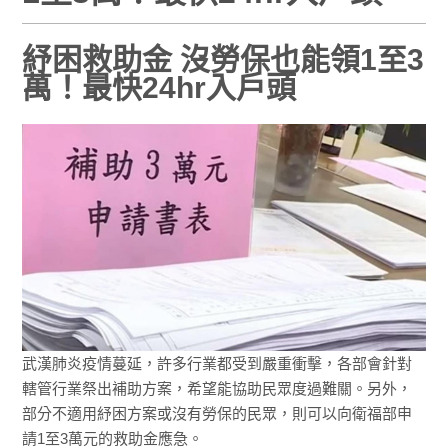
紓困救助金 沒勞保也能領1至3
萬！最快24hr入戶頭
武漢肺炎疫情蔓延，許多行業都受到嚴重衝擊，各部會針對
轄管行業祭出補助方案，希望能協助民眾度過難關。另外，
部分不適用紓困方案或沒有勞保的民眾，則可以向衛福部申
請1至3萬元的救助金應急。