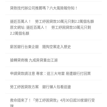
貸款找代辦公司推薦嗎？六大風險報你知！
逼近百萬人！ 勞工紓困貸款10萬元只剩2.2萬個名額
原文網址: 逼近百萬人！ 勞工紓困貸款10萬元只剩
2.2萬個名額
窮苦銀行台東企銀 隨掏空案走入歷史
搶轉貸商機 九成房貸重出江湖
申請貸款請注意 專家：這三大地雷 易遭銀行打回票
勞工紓困貸款方案 銀行懶人包看這邊
救命錢來了！「勞工紓困貸款」4月30日起33家銀行受
理