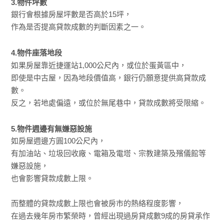
3.物件坪數
銀行會根據房屋坪數是否高於15坪，
作為是否提高貸款成數的判斷因素之一。
4.物件座落地段
如果房屋靠近捷運站1,000公尺內，或位於蛋黃區中，
即使是中古屋，因為地段價值高，銀行仍願意提供高貸款成
數。
反之，若地處偏遠，或位於無尾巷中，貸款成數將受限縮。
5.物件週邊有無嫌惡設施
如房屋週邊方圓100公尺內，
有加油站、垃圾回收廠、電箱及電塔、宗教建築及殯儀館等
嫌惡設施，
也會影響貸款成數上限。
而整體的貸款成數上限也會被房市的熱絡程度影響，
在過去幾年房市繁榮時，曾經出現過房貸成數9成的房貸承作