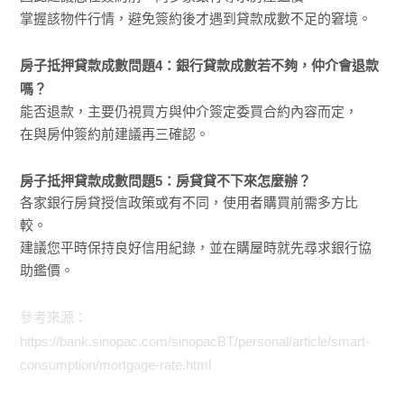
掌握該物件行情，避免簽約後才遇到貸款成數不足的窘境。
房子抵押貸款成數問題4：銀行貸款成數若不夠，仲介會退款
嗎？
能否退款，主要仍視買方與仲介簽定委買合約內容而定，
在與房仲簽約前建議再三確認。
房子抵押貸款成數問題5：房貸貸不下來怎麼辦？
各家銀行房貸授信政策或有不同，使用者購買前需多方比
較。
建議您平時保持良好信用紀錄，並在購屋時就先尋求銀行協
助鑑價。
參考來源：
https://bank.sinopac.com/sinopacBT/personal/article/smart-
consumption/mortgage-rate.html