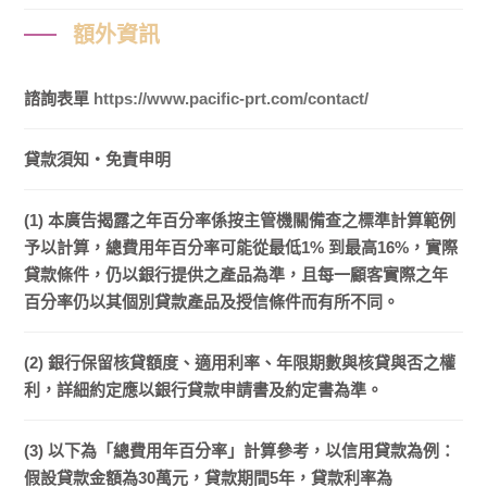
額外資訊
諮詢表單
https://www.pacific-prt.com/contact/
貸款須知・免責申明
(1) 本廣告揭露之年百分率係按主管機關備查之標準計算範例
予以計算，總費用年百分率可能從最低1% 到最高16%，實際
貸款條件，仍以銀行提供之產品為準，且每一顧客實際之年
百分率仍以其個別貸款產品及授信條件而有所不同。
(2) 銀行保留核貸額度、適用利率、年限期數與核貸與否之權
利，詳細約定應以銀行貸款申請書及約定書為準。
(3) 以下為「總費用年百分率」計算參考，以信用貸款為例：
假設貸款金額為30萬元，貸款期間5年，貸款利率為