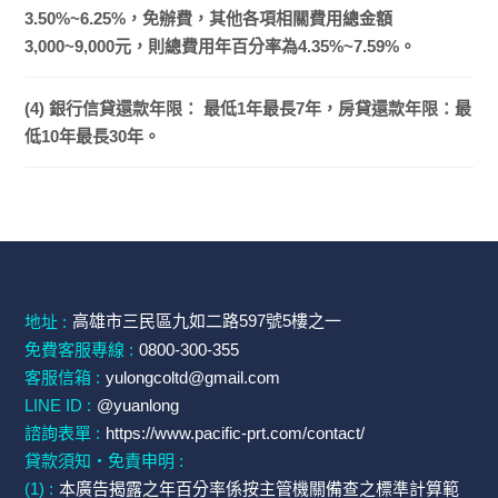
3.50%~6.25%，免辦費，其他各項相關費用總金額
3,000~9,000元，則總費用年百分率為4.35%~7.59%。
(4) 銀行信貸還款年限： 最低1年最長7年，房貸還款年限：最
低10年最長30年。
高雄市三民區九如二路597號5樓之一
地址 :
免費客服專線 :
0800-300-355
客服信箱 :
yulongcoltd@gmail.com
LINE ID :
@yuanlong
諮詢表單 :
https://www.pacific-prt.com/contact/
貸款須知・免責申明 :
(1) :
本廣告揭露之年百分率係按主管機關備查之標準計算範