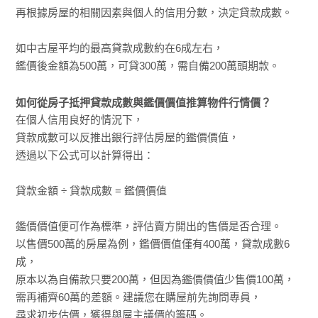
再根據房屋的相關因素與個人的信用分數，決定貸款成數。
如中古屋平均的最高貸款成數約在6成左右，
鑑價後金額為500萬，可貸300萬，需自備200萬頭期款。
如何從房子抵押貸款成數與鑑價價值推算物件行情價？
在個人信用良好的情況下，
貸款成數可以反推出銀行評估房屋的鑑價價值，
透過以下公式可以計算得出：
貸款金額 ÷ 貸款成數 = 鑑價價值
鑑價價值便可作為標準，評估賣方開出的售價是否合理。
以售價500萬的房屋為例，鑑價價值僅有400萬，貸款成數6
成，
原本以為自備款只要200萬，但因為鑑價價值少售價100萬，
需再補齊60萬的差額。建議您在購屋前先詢問專員，
尋求初步估價，獲得與屋主議價的籌碼。