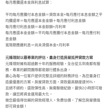
每月應攤還本金與利息試算：
平均每月應攤付本息金額＝貸款本金×每月應付本息金額之平
均攤還率＝每月應還本金金額＋每月應付利息金額
每月應付利息金額＝本金餘額×月利率
每月應還本金金額＝平均每月應攤付本息金額－每月應付利
息金額
寬限期應繳利息＝尚未清償本金×月利率
元隆理財以最專業的評估，量身打造房屋抵押貸款方案
元隆理財擁有超過數十年的服務經驗，全台從北到南都有服
務，專業的顧問團隊都是銀行體系出身，
盡心為每一位客戶提供完整且詳細的財務評估，為您量身打
造最優惠的方案。房屋貸款方面，貸款最高額度達95%，
且絕不綁約、還款彈性高、無需聯徵紀錄，最快2小時即可撥
款，讓您將資金運用最大化，
做您最值得信賴的貸款經理人。免費估價，了解您房屋價值
即可貸金額！