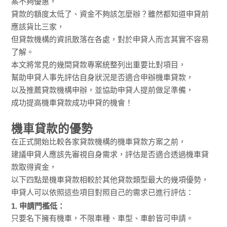
案不夠優惠，
貸款的額度太低了、資金不夠該怎麼辦？雖然都知道申貸前
應該貨比三家，
但貸款機構的資訊散落在各處，對於申貸人而言其實不容易
了解。
本文將常見的幾間貸款專案統整列出重要比對項目，
幫助申貸人事先評估自身狀況是否適合申辦機車貸款，
以及推薦貸款機構申辦，並協助申貸人提前做足準備，
成功提高機車貸款成功申貸的機會！
機車貸款的優勢
在正式開始比較各家貸款機構的機車貸款方案之前，
建議申貸人應該先審視自身需求，評估是否適合透過機車貸
款取得資金，
以下四點是機車貸款相較於其他貸款類型最大的幾項優勢，
申貸人可以依照這些項目對照自己的需求已進行評估：
1. 申請門檻低：
只要名下擁有機車，不限車種、車型、車齡皆可申請。