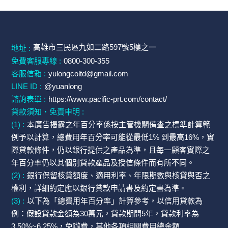
高雄市三民區九如二路597號5樓之一
地址 :
免費客服專線 :
0800-300-355
客服信箱 :
yulongcoltd@gmail.com
LINE ID :
@yuanlong
諮詢表單 :
https://www.pacific-prt.com/contact/
貸款須知・免責申明 :
(1) :
本廣告揭露之年百分率係按主管機關備查之標準計算範
例予以計算，總費用年百分率可能從最低1% 到最高16%，實
際貸款條件，仍以銀行提供之產品為準，且每一顧客實際之
年百分率仍以其個別貸款產品及授信條件而有所不同。
(2) :
銀行保留核貸額度、適用利率、年限期數與核貸與否之
權利，詳細約定應以銀行貸款申請書及約定書為準。
(3) :
以下為「總費用年百分率」計算參考，以信用貸款為
例：假設貸款金額為30萬元，貸款期間5年，貸款利率為
3.50%~6.25%，免辦費，其他各項相關費用總金額