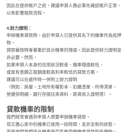
因此在提供帳戶之前，建議申貸人務必事先確認帳戶正常，
以免影響撥款流程。
4.財力證明：
申辦機車貸款時，由於申貸人已提供其名下的機車作為抵押
物，
貸款審核時會著重於該台機車的殘值，因此提供財力證明並
非必要，然而，
如果申貸人本身的信用狀況較差、機車殘值較低、
或是有意願正取額度較高利率較低的貸款方案，
建議可以在遞件時一併附上財力證明
（例如：房屋、土地所有權影本、扣繳憑單、所得清單、
勞健保明細、銀行存摺往來資料、薪資收入證明等）。
貸款機車的限制
我們經常會遇到申貸人想要申辦機車貸款，
但又擔心家中的機車已使用一段時間，並非全新的狀態，
而來詢問我們該台機車是否能夠用做機車貸款的抵押物，