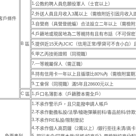
1.
公教約聘人員危願役軍人（士官以上）
2
.外送人員且月收入
3
萬以上（需檢附近引固月收入
客戶條件
3.
自營商（具營登統編）合法設立二年以上（需檢附
4.
戶籍地或現居地為二等親持有且有市話（不可保密
B
5
區
.提供近
15
天內
JCIC
（信用正常/學貸可不含小白）
6
.甲乙丙技術證照（同現職）
7.—
等親屬保人（需正職）
8.
持有信用卡一年以上且循環比
80%
內（需檢附當期
9.
工會保（同現職）滿
5
年且
28600
元以上
C
1.
區
戶口名簿影本（戶籍謄本需全戶）
1.
不承作警示戶
，
且只能撥申請人帳戶
2.
不承作動擔私設/法學/槍砲彈藥前科/毒品前科/詐
3.
不承作
RE
私設/限制登記
4.
不承作個人高罰鍰
（2
萬以上）/銀行拒往未清/高
5.
負面表列