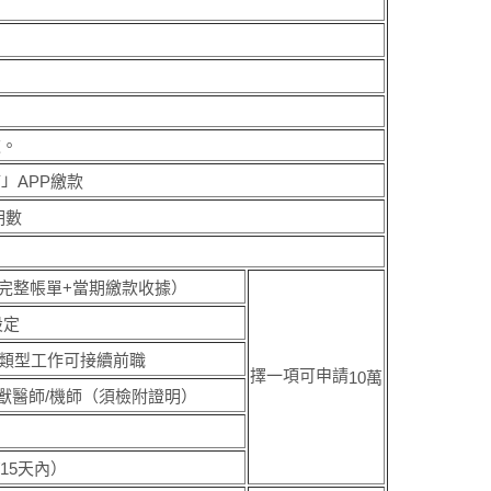
款。
付」
APP
繳款
期數
完整帳單+當期繳款收據）
設定
類型工作可接續前職
擇一項可申請
10
萬
師/獸醫師/機師（須檢附證明）
/15
天內）