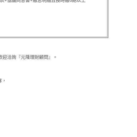
配表+協議同意書+繳息明細且按時繳
6
期以上
求歡迎洽詢『元隆理財顧問』。
隊，