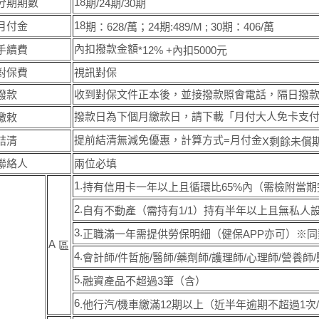
18
分期期數
期
/24
期
/30
期
18
月付金
期
：
628/
萬；
24
期
:489/M ; 30
期：
406/
萬
內扣撥款金額
手續費
*12% +
內扣
5000
元
對保費
視訊對保
撥款
收到對保文件正本後，並接撥款照會電話，隔日撥
撥款日為下個月繳款日，請下載「月付大人免卡支
繳敕
提前結清無減免優惠，計算方式=月付金
結清
X
剩餘未償
聯絡人
兩位必填
1.
持有信用卡一年以上且循環比
65%
內（需檢附當期
2.
自有不動產（需持有
1/1）
持有半年以上且無私人
3.
正職滿一年需提供勞保明細（健保
APP
亦可）※同
A
區
4.
會計師/件哲施/醫師/藥劑師/護理師/心理師/營養
5.
融資產品不超過
3
筆（含）
6
.他行汽/機車繳滿
12
期以上（近半年逾期不超過
1
次