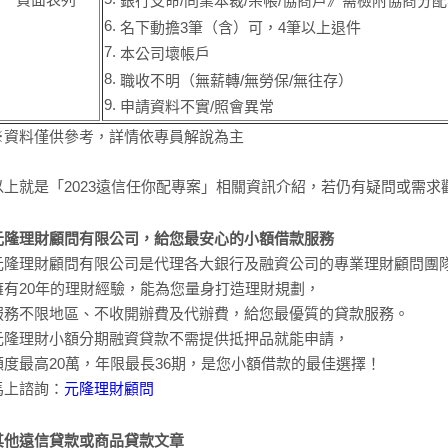
銀行支命/同業本裁/呆帳/協商戶》需檢附協商分
6.
名下動擔
3
筆（含）可，
4
筆以上退件
7.
本公司壞帳戶
8.
職收不明（無薪轉/無勞保/無往存）
9.
申請資料不實/照會異常
※資料僅供參考，詳情依專員解說為主
以上就是「2023遠信任你配專案」相關資訊介紹，若仍有疑問或需
元隆理財顧問有限公司，給您最安心的小額借款服務
元隆理財顧問有限公司是代理各大銀行及融資公司的專業理財顧問團
擁有20年的理財經驗，能為您量身打造理財規劃，
服務不限地區、不收開辦費及代辦費，給您最優質的貸款服務。
元隆理財小額分期融資貸款不需提供抵押品就能申請，
額度最高20萬，年限最長36期，是您小額借款的最佳選擇！
馬上諮詢：
元隆理財顧問
其他遠信貸款或商品貸款文章