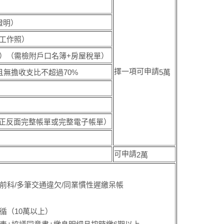
證明）
工作照）
）（需檢附戶口名簿+房屋稅單）
擇一項可申請
且無擔收支比不超過
70%
5
萬
正反面完整帳單或完整電子帳單）
可申請
2
萬
欺前科/多筆交通違欠/同業慣性遲繳呆帳
卡循
（10
萬以上）