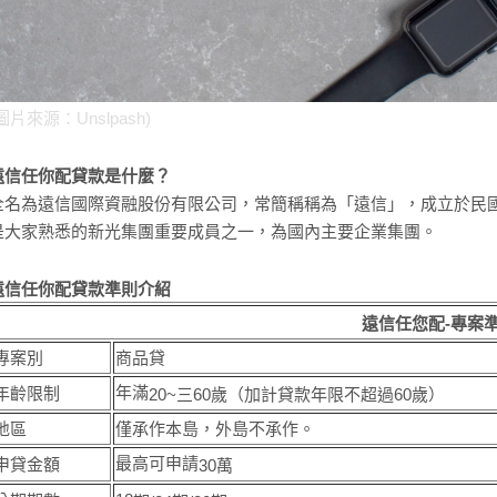
圖片來源：Unslpash)
遠信任你配貸款是什麼？
全名為遠信國際資融股份有限公司，常簡稱稱為「遠信」，成立於民國
是大家熟悉的新光集團重要成員之一，為國內主要企業集團。
遠信任你配貸款準則介紹
遠信任您配-專案
專案別
商品貸
年滿
年齡限制
20
~三
60
歲（加計貸款年限不超過
60
歲）
地區
僅承作本島，外島不承作。
最高可申請
申貸金額
30
萬